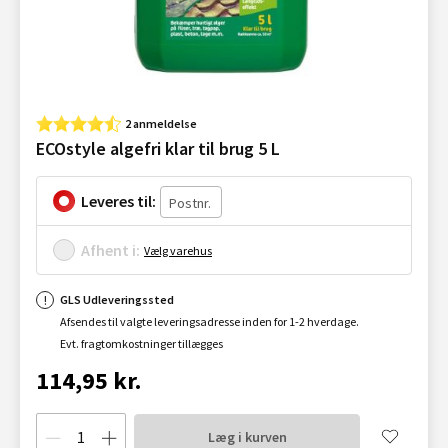
2 anmeldelse
ECOstyle algefri klar til brug 5 L
Leveres til:
Afhent i:
Vælg varehus
GLS Udleveringssted
Afsendes til valgte leveringsadresse inden for 1-2 hverdage.
Evt. fragtomkostninger tillægges
114,95 kr.
Læg i kurven