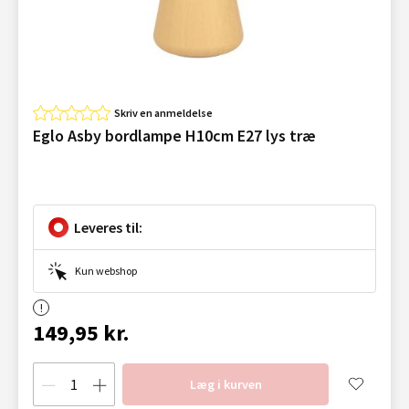
Skriv en anmeldelse
Eglo Asby bordlampe H10cm E27 lys træ
Leveres til:
Kun webshop
149,95 kr.
Læg i kurven