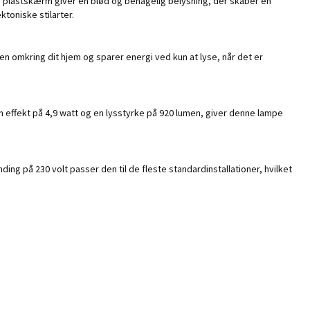
e plastskærm giver en blød og behagelig belysning, der skaber en
toniske stilarter.
omkring dit hjem og sparer energi ved kun at lyse, når det er
 effekt på 4,9 watt og en lysstyrke på 920 lumen, giver denne lampe
g på 230 volt passer den til de fleste standardinstallationer, hvilket