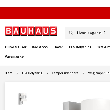
Gulve & fliser
Bad & VVS
Haven
El & Belysning
Træ & b
Varemærker
Hjem
El & Belysning
Lamper udendørs
Væglamper ud