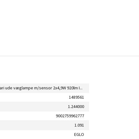
Eglo Atollari ude væglampe m/sensor 2x4,9W 920lm IP44 rustfrit stål
1489561
1.244000
9002759962777
1.091
EGLO