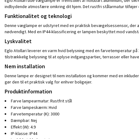
Eglo Atollari ude væglampe er fremstillet af holdbart aluminium, der s
indbydende atmosfære omkring dit hjem. Det rustfri stålarmatur tilføjer
Funktionalitet og teknologi
Denne væglampe er udstyret med en praktisk bevægelsessensor, der auto
nødvendigt. Med en IP44-klassificering er lampen beskyttet mod vandstæ
Lyskvalitet
Eglo Atollari leverer en varm hvid belysning med en farvetemperatur på
tilstrækkelig belysning til at oplyse indgangspartier, terrasser eller ha
Nem installation
Denne lampe er designet til nem installation og kommer med en inkludere
gør den til et praktisk valg for enhver boligejer.
Produktinformation
Farve lampearmatur: Rustfrit stål
Farve lampeskærm: Hvid
Farvetemperatur (K): 3000
Dæmpbar: Nej
Effekt (W): 4.9
IP-klasse: IP44