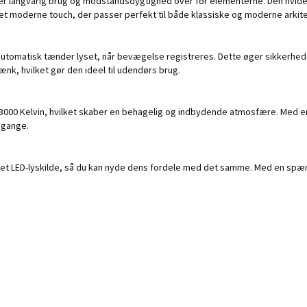
ikrer langvarig brug og modstandsdygtighed over for elementerne. Den hvid
 et moderne touch, der passer perfekt til både klassiske og moderne arkitek
matisk tænder lyset, når bevægelse registreres. Dette øger sikkerheden 
nk, hvilket gør den ideel til udendørs brug.
 3000 Kelvin, hvilket skaber en behagelig og indbydende atmosfære. Med en
vegange.
t LED-lyskilde, så du kan nyde dens fordele med det samme. Med en spændin