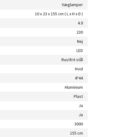
Væglamper
10 x 23 x 155 cm ( L x H x D )
4.9
230
Nej
LED
Rustfrit stål
Hvid
IP44
Aluminium
Plast
Ja
Ja
3000
155 cm