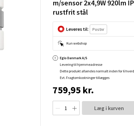
m/sensor 2x4,9W 920lm I
rustfrit stål
Leveres til:
Kun webshop
Eglo Danmark A/S
Levering til hjemmeadresse
Dette produkt afsendes normalt inden for 6 hver
Evt. Fragtomkostninger tillægges
759,95 kr.
Læg i kurven