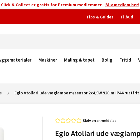
Click & Collect er gratis for Premium medlemmer -
Bliv medlem her!
Tips & Guides
Tilbud
yggematerialer
Maskiner
Maling & tapet
Bolig
Fritid
e
Eglo Atollari ude væglampe m/sensor 2x4,9W 920lm IP44 rustfrit 
Skriv en anmeldelse
Eglo Atollari ude væglam