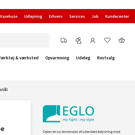
Varehuse
Udlejning
Erhverv
Services
Job
Kundecenter
Værktøj & værksted
Opvarmning
Udeleg
Restsalg
stål
pe
Oplev en ny dimension af udendørs belysning med