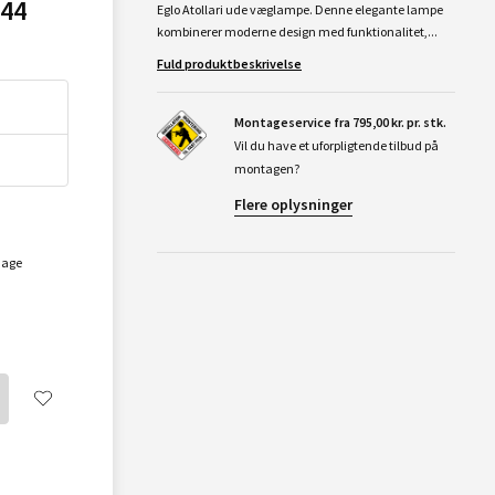
P44
Eglo Atollari ude væglampe. Denne elegante lampe
kombinerer moderne design med funktionalitet,...
Fuld produktbeskrivelse
Montageservice fra 795,00 kr. pr. stk.
Vil du have et uforpligtende tilbud på
montagen?
Flere oplysninger
dage