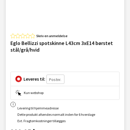
Skriv en anmeldelse
Eglo Bellizzi spotskinne L43cm 3xE14 børstet
stål/grå/hvid
Leveres til:
Kun webshop
Levering til hjemmeadresse
Dette produkt afsendes normalt inden for 6 hverdage
Evt. Fragtomkostninger tillægges