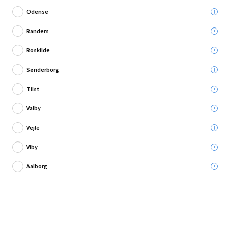
Odense
Randers
Roskilde
Skriv en anmeldelse
Sønderborg
Eglo bordlampe Pasteri taupe E27 40 cm
Tilst
Valby
Leveres til:
Vejle
Viby
Afhent i:
Aalborg
474,95 kr.
Læg i kurven