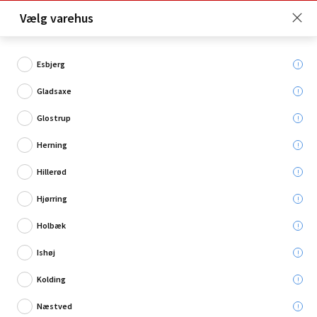
Click & Collect er gratis for Premium medlemmer -
Vælg varehus
Bliv medlem her!
Esbjerg
Gladsaxe
Hvad søger du?
Glostrup
Bordlamper
Herning
Hillerød
Restsalg
Hjørring
Holbæk
Ishøj
Kolding
Næstved