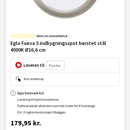
Skriv en anmeldelse
Eglo Fueva 5 indbygningsspot børstet stål
4000K Ø16,6 cm
Leveres til:
Kun webshop
Eglo Danmark A/S
Levering til hjemmeadresse
Dette produkt afsendes normalt inden for 6 hverdage
Evt. Fragtomkostninger tillægges
179,95 kr.