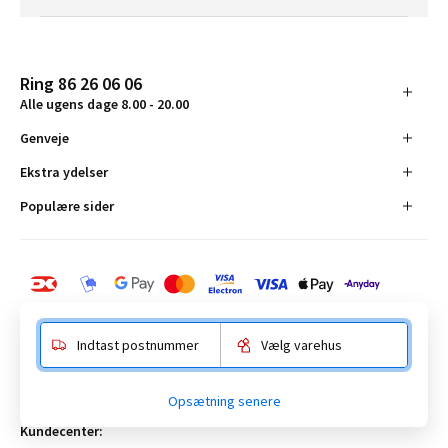
Ring 86 26 06 06
Alle ugens dage 8.00 - 20.00
Genveje
Ekstra ydelser
Populære sider
Indtast postnummer
Vælg varehus
BAUHAUS Danmark A/S:
Opsætning senere
Anelystparken 16, 8381 Tilst. CVR-nummer 19555305
Kundecenter: