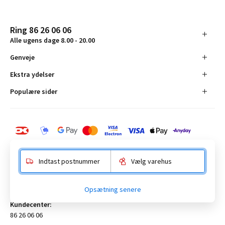
Ring 86 26 06 06
Alle ugens dage 8.00 - 20.00
Genveje
Ekstra ydelser
Populære sider
Indtast postnummer
Vælg varehus
BAUHAUS Danmark A/S:
Opsætning senere
Anelystparken 16, 8381 Tilst. CVR-nummer 19555305
Kundecenter:
86 26 06 06