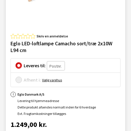
Skriv en anmeldelse
Eglo LED-loftlampe Camacho sort/træ 2x10W
L94 cm
Leveres til:
Afhent i:
Vælg varehus
Eglo Danmark A/S
Levering til hjemmeadresse
Dette produkt afsendes normalt inden for 6 hverdage
Evt. Fragtomkostninger tillægges
1.249,00 kr.