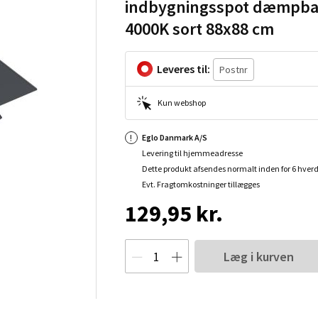
indbygningsspot dæmpba
4000K sort 88x88 cm
Leveres til:
Kun webshop
Eglo Danmark A/S
Levering til hjemmeadresse
Dette produkt afsendes normalt inden for 6 hver
Evt. Fragtomkostninger tillægges
129,95 kr.
Læg i kurven