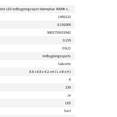
Eglo Saliceto LED indbygningsspot dæmpbar 4000K sort 88x88 cm
1491523
0.192000
9002759333942
0.159
EGLO
Indbygningsspots
Saliceto
8.8 x 8.8 x 4.2 cm ( L x B x H )
6
230
Ja
LED
Sort