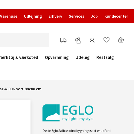
Varehuse
Udlejning
Erhverv
Services
Job
Kundecenter
Værktøj & værksted
Opvarmning
Udeleg
Restsalg
r 4000K sort 88x88 cm
Dette Eglo Saliceto indbygningsspot er udført i