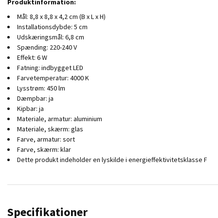
Produktinformation:
Mål: 8,8 x 8,8 x 4,2 cm (B x L x H)
Installationsdybde: 5 cm
Udskæringsmål: 6,8 cm
Spænding: 220-240 V
Effekt: 6 W
Fatning: indbygget LED
Farvetemperatur: 4000 K
Lysstrøm: 450 lm
Dæmpbar: ja
Kipbar: ja
Materiale, armatur: aluminium
Materiale, skærm: glas
Farve, armatur: sort
Farve, skærm: klar
Dette produkt indeholder en lyskilde i energieffektivitetsklasse F
Specifikationer