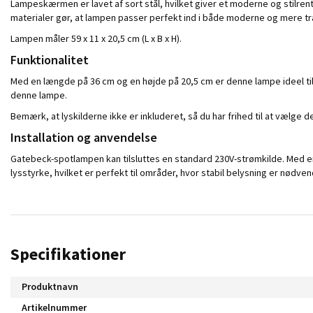
Lampeskærmen er lavet af sort stål, hvilket giver et moderne og stilren
materialer gør, at lampen passer perfekt ind i både moderne og mere tra
Lampen måler 59 x 11 x 20,5 cm (L x B x H).
Funktionalitet
Med en længde på 36 cm og en højde på 20,5 cm er denne lampe ideel til a
denne lampe.
Bemærk, at lyskilderne ikke er inkluderet, så du har frihed til at vælge 
Installation og anvendelse
Gatebeck-spotlampen kan tilsluttes en standard 230V-strømkilde. Med en 
lysstyrke, hvilket er perfekt til områder, hvor stabil belysning er nødven
Specifikationer
Produktnavn
Artikelnummer