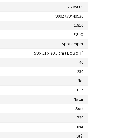
2.265000
9002759440930
1.910
EGLO
Spotlamper
59 x 11 x 20.5 cm ( L x B x H )
40
230
Nej
E14
Natur
Sort
IP20
Træ
Stål