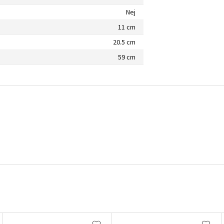
Nej
11 cm
20.5 cm
59 cm