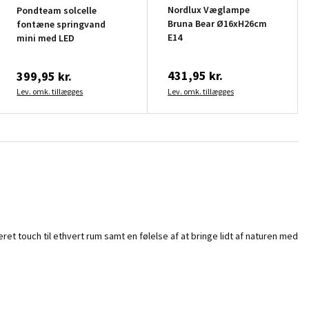
Nordlux Væglampe
Pondteam solcelle
Bruna Bear Ø16xH26cm
fontæne springvand
E14
mini med LED
431,95 kr.
399,95 kr.
Lev. omk. tillægges
Lev. omk. tillægges
neret touch til ethvert rum samt en følelse af at bringe lidt af naturen med