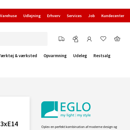
Varehuse
Udlejning
Erhverv
Services
Job
Kundecenter
Værktøj & værksted
Opvarmning
Udeleg
Restsalg
 3xE14
Oplev en perfekt kombination af moderne design og