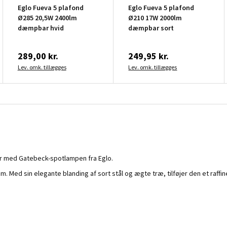
Eglo Fueva 5 plafond
Eglo Fueva 5 plafond
Ø285 20,5W 2400lm
Ø210 17W 2000lm
dæmpbar hvid
dæmpbar sort
289,00 kr.
249,95 kr.
Lev. omk. tillægges
Lev. omk. tillægges
er med Gatebeck-spotlampen fra Eglo.
hjem. Med sin elegante blanding af sort stål og ægte træ, tilføjer den et raffi