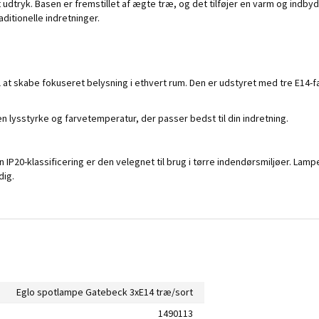
t udtryk. Basen er fremstillet af ægte træ, og det tilføjer en varm og ind
ditionelle indretninger.
t skabe fokuseret belysning i ethvert rum. Den er udstyret med tre E14-fatn
den lysstyrke og farvetemperatur, der passer bedst til din indretning.
IP20-klassificering er den velegnet til brug i tørre indendørsmiljøer. Lamp
dig.
Eglo spotlampe Gatebeck 3xE14 træ/sort
1490113