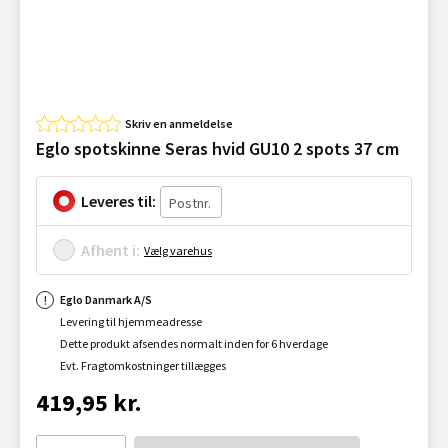
Skriv en anmeldelse
Eglo spotskinne Seras hvid GU10 2 spots 37 cm
Leveres til:
Afhent i:
Vælg varehus
Eglo Danmark A/S
Levering til hjemmeadresse
Dette produkt afsendes normalt inden for 6 hverdage
Evt. Fragtomkostninger tillægges
419,95 kr.