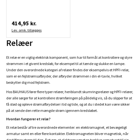
414,95 kr.
Lev. omk. tillægges
Relæer
Et relæ er en vigtig elektrisk komponent, som har til formål at kontrollere og styre
strømmen i et givent kredsløb, for eksempel til at tænde og slukke en lampe.
Under den overordnede kategori af relæer findes der eksempelvis et HPFI-relæ,
som er en fejlstrømsafbryder, der afbryder strømmen i din el-tavle, hvilket
beskytter dig mod fejlstrøm.
Hos BAUHAUS fører flere typer relæer, heriblandt skumringsrelæer og HPFI-relæer,
der alle sørger for at kontrollere strømføringen på pålidelig vis, så du slipper for at
få stød og opleve strømafbrydelser i tid og tide, og at du i stedet kan være sikker
på at sende den rette mængde strøm igennem kredsløbet.
Hvordan fungerer et relæ?
Et relæ består af tre overordnede elementer: en elektromagnet, et bevægeligt
armatur samt en eller flere kontakter. Elektromagneten bliver magnetisk, når
der tilføres strøm til den. Det gør, at elektromagneten trækker armaturet til sig.