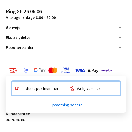
Ring 86 26 06 06
Alle ugens dage 8.00 - 20.00
Genveje
Ekstra ydelser
Populære sider
Indtast postnummer
Vælg varehus
BAUHAUS Danmark A/S:
Opsætning senere
Anelystparken 16, 8381 Tilst. CVR-nummer 19555305
Kundecenter:
86 26 06 06