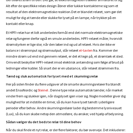
Alt efter de specifikke relæs design åbner eller lukker kontakterne sig som et
resultat af den elektromagnetiske reaktion.Det er blandet relæet, som gør det
muligt for dig at tænde eller slukke for lyset på en lampe, når trykker på en
kontakt eller knap.
Et HPFI-relæ har et lidt anderledes formål end det normale elektromagnetiske
relæ og fungerer derfor også en smule anderledes. HPFI-relæet måler, hvorvidt
strømstyrken er lige stor, når den løber ind og ud af relæet. Hvis der ikke er
balance i strøminput og strømoutput, slår relæet
el-tavlen
fra. Kommer der
mindre strøm ud end ind gennem relæet, er det et tegn på, et strømlæk et sted.
Omvendt beskytter HPFI-relæet imod elektrisk antænding som følge af brud på
ledninger eller kabler. Så snart der er en ubalance, slår relæet strømmen fra.
Tænd og sluk automatisk for lyset med et skumringsrelæ
Her på siden finder du flere udgaver af de smarte skumringsrelæer fra blandt
andet EnsoNordic og
Steinel
. Denne type relæ automatisk tænder, når mørket
vinder frem og slukker igen, når dagslyset igen viser sig. Nogle modeller giver dig
mulighed for at indstille en timer, så du kan have lyset tændt i yderligere
perioder efter behov. Andre skumringsrelæer lader dig bestemme lysniveauet
(Lux), så du kan skabe netop den atmosfære, du ønsker, ved hjælp af belysning.
Sådan vælger du det bedste relæ til dine behov
Når du skal finde et nyt relæ, er der flere faktorer, du bør overveje. Det inkluderer: