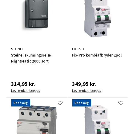
STEINEL
FIX-PRO
Steinel skumringsrelæ
Fix-Pro kombiafbryder 2pol
NightMatic 2000 sort
314,95 kr.
349,95 kr.
Lev. omk. tillægges
Lev. omk. tillægges
Restsalg
Restsalg