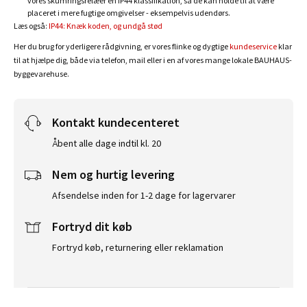
vores skumringsrelæer en IP44 klassifikation, så de kan holde til at være
placeret i mere fugtige omgivelser - eksempelvis udendørs.
Læs også:
IP44: Knæk koden, og undgå stød
Her du brug for yderligere rådgivning, er vores flinke og dygtige
kundeservice
klar
til at hjælpe dig, både via telefon, mail eller i en af vores mange lokale BAUHAUS-
byggevarehuse.
Kontakt kundecenteret
Åbent alle dage indtil kl. 20
Nem og hurtig levering
Afsendelse inden for 1-2 dage for lagervarer
Fortryd dit køb
Fortryd køb, returnering eller reklamation