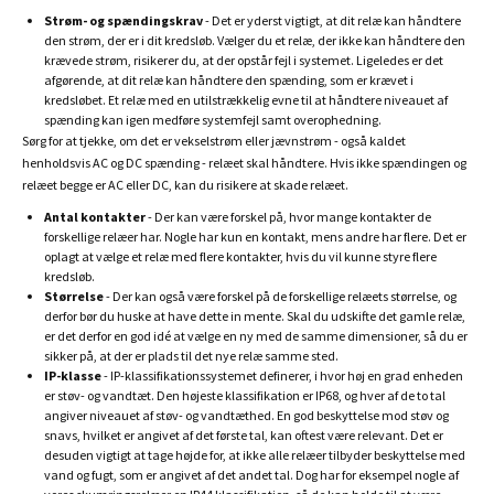
Strøm- og spændingskrav
- Det er yderst vigtigt, at dit relæ kan håndtere
den strøm, der er i dit kredsløb. Vælger du et relæ, der ikke kan håndtere den
krævede strøm, risikerer du, at der opstår fejl i systemet. Ligeledes er det
afgørende, at dit relæ kan håndtere den spænding, som er krævet i
kredsløbet. Et relæ med en utilstrækkelig evne til at håndtere niveauet af
spænding kan igen medføre systemfejl samt overophedning.
Sørg for at tjekke, om det er vekselstrøm eller jævnstrøm - også kaldet
henholdsvis AC og DC spænding - relæet skal håndtere. Hvis ikke spændingen og
relæet begge er AC eller DC, kan du risikere at skade relæet.
Antal kontakter
- Der kan være forskel på, hvor mange kontakter de
forskellige relæer har. Nogle har kun en kontakt, mens andre har flere. Det er
oplagt at vælge et relæ med flere kontakter, hvis du vil kunne styre flere
kredsløb.
Størrelse
- Der kan også være forskel på de forskellige relæets størrelse, og
derfor bør du huske at have dette in mente. Skal du udskifte det gamle relæ,
er det derfor en god idé at vælge en ny med de samme dimensioner, så du er
sikker på, at der er plads til det nye relæ samme sted.
IP-klasse
- IP-klassifikationssystemet definerer, i hvor høj en grad enheden
er støv- og vandtæt. Den højeste klassifikation er IP68, og hver af de to tal
angiver niveauet af støv- og vandtæthed. En god beskyttelse mod støv og
snavs, hvilket er angivet af det første tal, kan oftest være relevant. Det er
desuden vigtigt at tage højde for, at ikke alle relæer tilbyder beskyttelse med
vand og fugt, som er angivet af det andet tal. Dog har for eksempel nogle af