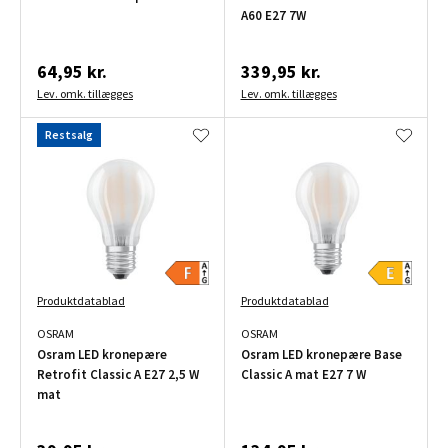
A60 E27 7W
64,95 kr.
339,95 kr.
Lev. omk. tillægges
Lev. omk. tillægges
Restsalg
Produktdatablad
Produktdatablad
OSRAM
OSRAM
Osram LED kronepære
Osram LED kronepære Base
Retrofit Classic A E27 2,5 W
Classic A mat E27 7 W
mat