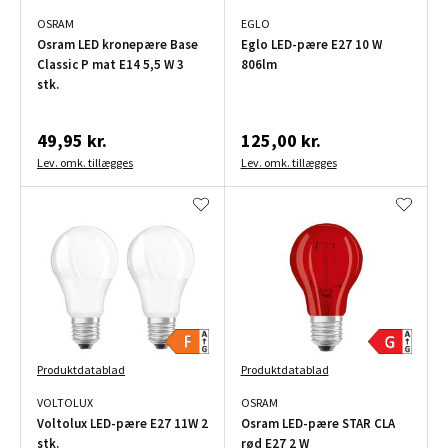
OSRAM
EGLO
Osram LED kronepære Base
Eglo LED-pære E27 10 W
Classic P mat E14 5,5 W 3
806lm
stk.
49,95 kr.
125,00 kr.
Lev. omk. tillægges
Lev. omk. tillægges
Produktdatablad
Produktdatablad
VOLTOLUX
OSRAM
Voltolux LED-pære E27 11W 2
Osram LED-pære STAR CLA
stk.
rød E27 2 W