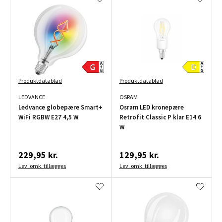
Produktdatablad
Produktdatablad
LEDVANCE
OSRAM
Ledvance globepære Smart+
Osram LED kronepære
WiFi RGBW E27 4,5 W
Retrofit Classic P klar E14 6
W
229,95 kr.
129,95 kr.
Lev. omk. tillægges
Lev. omk. tillægges