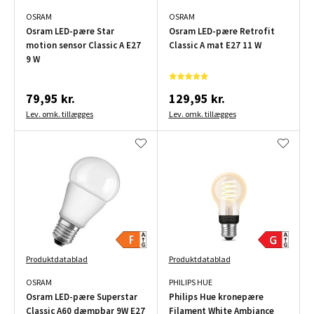
OSRAM
OSRAM
Osram LED-pære Star
Osram LED-pære Retrofit
motion sensor Classic A E27
Classic A mat E27 11 W
9 W
79,95 kr.
129,95 kr.
Lev. omk. tillægges
Lev. omk. tillægges
Produktdatablad
Produktdatablad
OSRAM
PHILIPS HUE
Osram LED-pære Superstar
Philips Hue kronepære
Classic A60 dæmpbar 9W E27
Filament White Ambiance