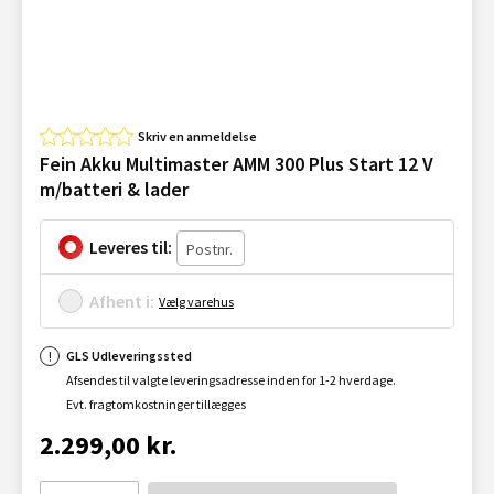
Skriv en anmeldelse
Fein Akku Multimaster AMM 300 Plus Start 12 V
m/batteri & lader
Leveres til:
Afhent i:
Vælg varehus
GLS Udleveringssted
Afsendes til valgte leveringsadresse inden for 1-2 hverdage.
Evt. fragtomkostninger tillægges
2.299,00 kr.