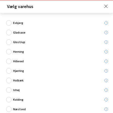
Click & Collect er gratis for Premium medlemmer -
Vælg varehus
Bliv medlem her!
Esbjerg
Gladsaxe
Hvad søger du?
Glostrup
Pulverslukkere
Herning
Hillerød
Restsalg
Hjørring
Holbæk
Ishøj
Kolding
Næstved