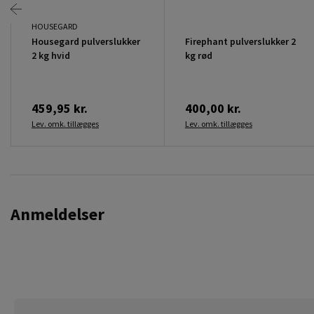
HOUSEGARD
Housegard pulverslukker
Firephant pulverslukker 2
2 kg hvid
kg rød
459,95 kr.
400,00 kr.
Lev. omk. tillægges
Lev. omk. tillægges
Anmeldelser