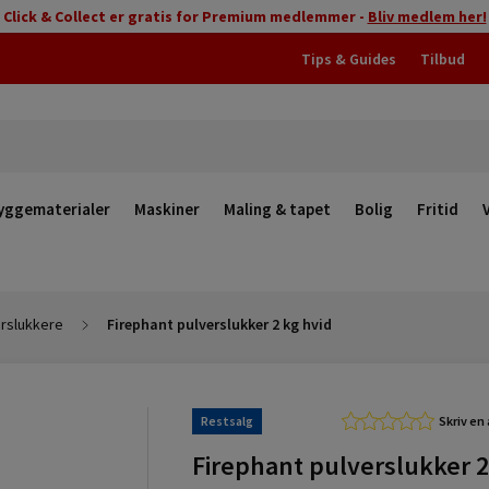
Click & Collect er gratis for Premium medlemmer -
Bliv medlem her!
Tips & Guides
Tilbud
yggematerialer
Maskiner
Maling & tapet
Bolig
Fritid
erslukkere
Firephant pulverslukker 2 kg hvid
Restsalg
Skriv en
Firephant pulverslukker 2