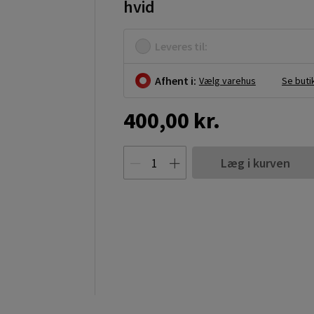
hvid
Leveres til:
Afhent i:
Vælg varehus
Se buti
400,00 kr.
Læg i kurven