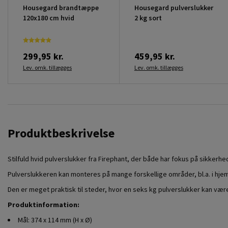
Housegard brandtæppe
Housegard pulverslukker
120x180 cm hvid
2 kg sort
299,95 kr.
459,95 kr.
Lev. omk. tillægges
Lev. omk. tillægges
Produktbeskrivelse
Stilfuld hvid pulverslukker fra Firephant, der både har fokus på sikkerh
Pulverslukkeren kan monteres på mange forskellige områder, bl.a. i hjemm
Den er meget praktisk til steder, hvor en seks kg pulverslukker kan være
Produktinformation:
Mål: 374 x 114 mm (H x Ø)