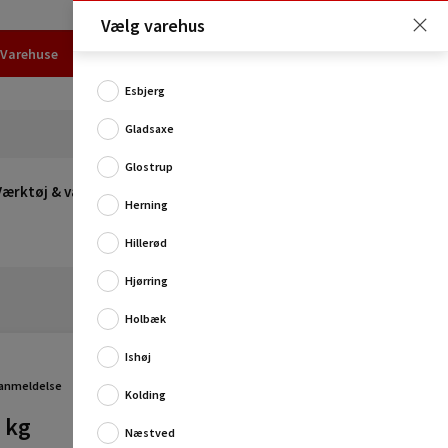
Vælg varehus
Varehuse
Udlejning
Erhverv
Services
Job
Kundecenter
Esbjerg
Gladsaxe
Glostrup
Værktøj & værksted
Opvarmning
Udeleg
Restsalg
Herning
Hillerød
Hjørring
Holbæk
Ishøj
Stilfuld hvid pulverslukker fra Firephant, der både har
fokus på sikkerhed, brugervenlighed og design.
 anmeldelse
Kolding
Pulverslukkeren kan monteres på mange...
 kg
Næstved
Fuld produktbeskrivelse