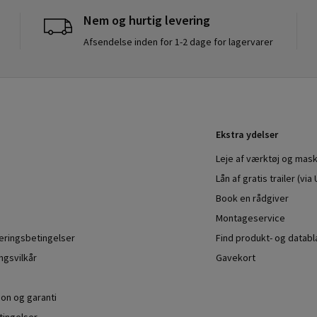
Nem og hurtig levering
Afsendelse inden for 1-2 dage for lagervarer
Ekstra ydelser
Leje af værktøj og mask
Lån af gratis trailer (vi
Book en rådgiver
Montageservice
veringsbetingelser
Find produkt- og datab
ngsvilkår
Gavekort
ion og garanti
ingelser