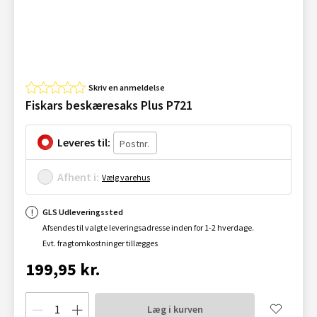
Skriv en anmeldelse
Fiskars beskæresaks Plus P721
Leveres til:
Afhent i:
Vælg varehus
GLS Udleveringssted
Afsendes til valgte leveringsadresse inden for 1-2 hverdage.
Evt. fragtomkostninger tillægges
199,95 kr.
Læg i kurven