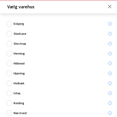
Click & Collect er gratis for Premium medlemmer -
Vælg varehus
Bliv medlem her!
Esbjerg
Gladsaxe
Hvad søger du?
Glostrup
Skovle, spader & grebe
Herning
Hillerød
Hjørring
Holbæk
Ishøj
Kolding
Næstved