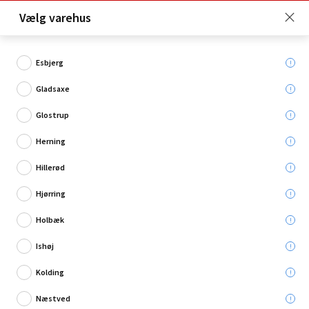
Click & Collect er gratis for Premium medlemmer -
Vælg varehus
Bliv medlem her!
Esbjerg
Gladsaxe
Hvad søger du?
Glostrup
Skovle, spader & grebe
Herning
Hillerød
Hjørring
Holbæk
Ishøj
Kolding
Næstved