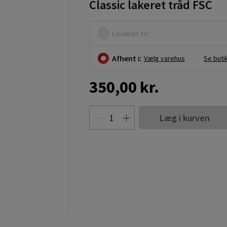
Classic lakeret tråd FSC
Leveres til:
Afhent i:
Vælg varehus
Se buti
350,00 kr.
Læg i kurven