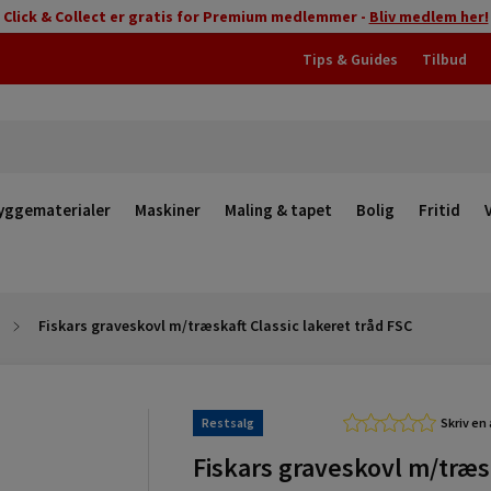
Click & Collect er gratis for Premium medlemmer -
Bliv medlem her!
Tips & Guides
Tilbud
yggematerialer
Maskiner
Maling & tapet
Bolig
Fritid
Fiskars graveskovl m/træskaft Classic lakeret tråd FSC
Restsalg
Skriv en
Fiskars graveskovl m/træs