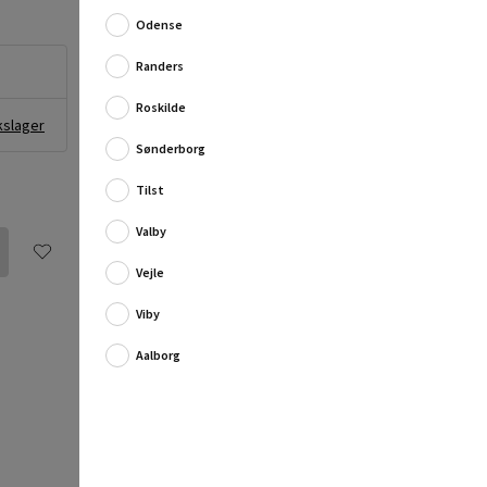
Fuld produktbeskrivelse
Odense
Randers
Roskilde
kslager
Sønderborg
Tilst
Valby
Vejle
Viby
Aalborg