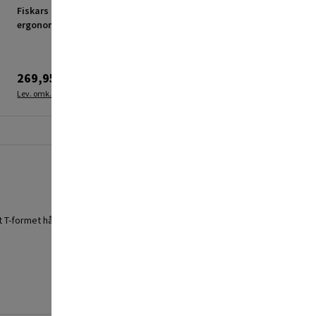
Fiskars bladskovl
Fiskars løvrive Classic
ergonomisk
med 22 runde tænder
269,95 kr.
199,95 kr.
Lev. omk. tillægges
Lev. omk. tillægges
 T-formet håndtag. Bladet er fremstillet i borstål.