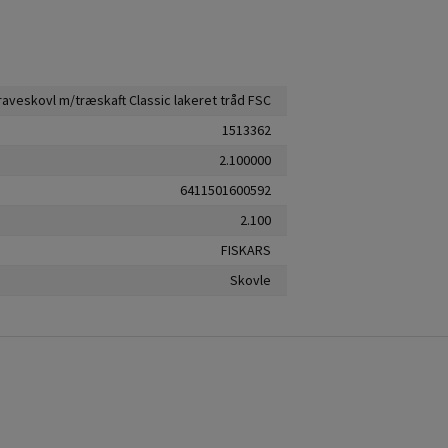
raveskovl m/træskaft Classic lakeret tråd FSC
1513362
2.100000
6411501600592
2.100
FISKARS
Skovle