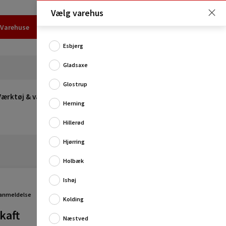
Vælg varehus
Varehuse
Udlejning
Erhverv
Services
Job
Kundecenter
Esbjerg
Gladsaxe
Glostrup
Værktøj & værksted
Opvarmning
Udeleg
Restsalg
Herning
Hillerød
Hjørring
Holbæk
Ishøj
 anmeldelse
Kolding
Graveskovl med tråd fra Fiskars’ Classic-serie.
kaft
Skovlen er perfekt til diverse gravearbejde i haven.
Næstved
Den har et solidt skafti FSC certificeret...