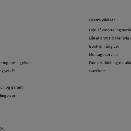
Ekstra ydelser
Leje af værktøj og mask
Lån af gratis trailer (vi
Book en rådgiver
Montageservice
veringsbetingelser
Find produkt- og datab
ngsvilkår
Gavekort
ion og garanti
ingelser
tik