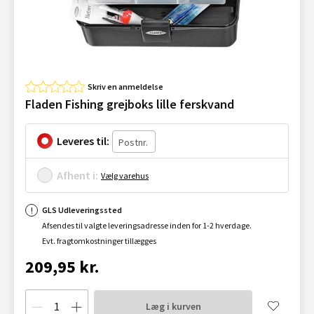
Skriv en anmeldelse
Fladen Fishing grejboks lille ferskvand
Leveres til:
Afhent i:
Vælg varehus
GLS Udleveringssted
Afsendes til valgte leveringsadresse inden for 1-2 hverdage.
Evt. fragtomkostninger tillægges
209,95 kr.
Læg i kurven