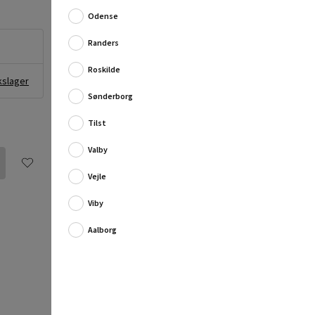
har rig mulighed for at holde dine fluer, kroge etc.
Odense
sorteret.
Produktinformation:
Randers
M...
Roskilde
kslager
Fuld produktbeskrivelse
Sønderborg
Tilst
Valby
Vejle
Viby
Aalborg