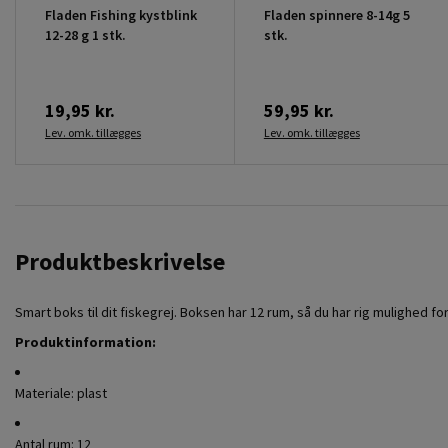
Fladen Fishing kystblink
Fladen spinnere 8-14g 5
12-28 g 1 stk.
stk.
19,95 kr.
59,95 kr.
Lev. omk. tillægges
Lev. omk. tillægges
Produktbeskrivelse
Smart boks til dit fiskegrej. Boksen har 12 rum, så du har rig mulighed for
Produktinformation:
Materiale: plast
Antal rum: 12