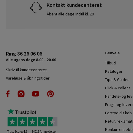
Kontakt kundecenteret
Åbent alle dage indtil kl. 20
Ring 86 26 06 06
Genveje
Alle ugens dage 8.00 - 20.00
Tilbud
Skriv til kundecenteret
Kataloger
Varehuse & åbningstider
Tips & Guides
Click & collect
Handels- og le
Fragt- og leveri
Fortryd dit køb
Retur, reklamat
Konkurrencebet
Trust Score:
4.3
84216
Anmeldelser