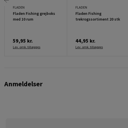
FLADEN
FLADEN
Fladen Fishing grejboks
Fladen Fishing
med 10 rum
trekrogssortiment 20 stk
59,95 kr.
44,95 kr.
Lev. omk. tillægges
Lev. omk. tillægges
Anmeldelser