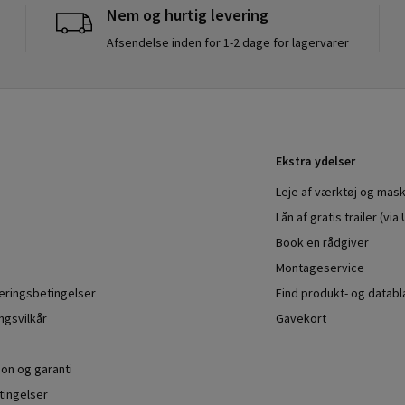
Nem og hurtig levering
Afsendelse inden for 1-2 dage for lagervarer
Ekstra ydelser
Leje af værktøj og mask
Lån af gratis trailer (vi
Book en rådgiver
Montageservice
veringsbetingelser
Find produkt- og datab
ngsvilkår
Gavekort
ion og garanti
ingelser