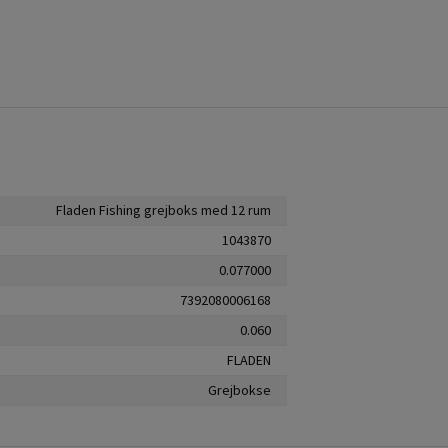
Fladen Fishing grejboks med 12 rum
1043870
0.077000
7392080006168
0.060
FLADEN
Grejbokse