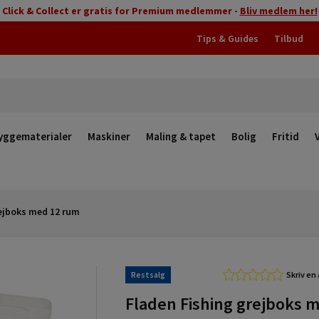
Click & Collect er gratis for Premium medlemmer -
Bliv medlem her!
Tips & Guides
Tilbud
yggematerialer
Maskiner
Maling & tapet
Bolig
Fritid
rejboks med 12 rum
Restsalg
Skriv en
Fladen Fishing grejboks 