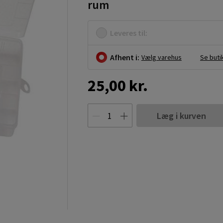
rum
Leveres til:
Afhent i:
Vælg varehus
Se buti
25,00 kr.
Læg i kurven