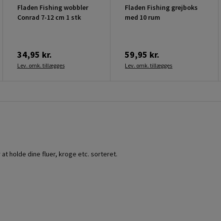
Fladen Fishing wobbler
Fladen Fishing grejboks
Conrad 7-12 cm 1 stk
med 10 rum
34,95 kr.
59,95 kr.
Lev. omk. tillægges
Lev. omk. tillægges
 at holde dine fluer, kroge etc. sorteret.