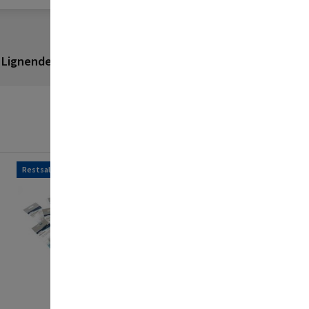
Lignende produkter
Anmeldelser
Restsalg
Restsalg
FLADEN