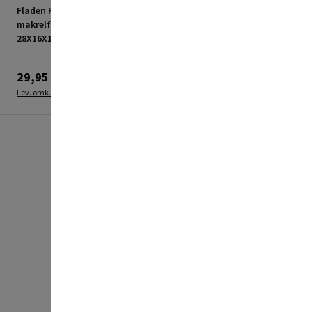
Fladen Fishing
Fladen Fishing forfang
makrelforfang lux 2 plan
sild/makrel 4 typer
28X16X13cm
29,95 kr.
59,95 kr.
Lev. omk. tillægges
Lev. omk. tillægges