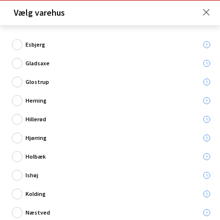
Click & Collect er gratis for Premium medlemmer -
Vælg varehus
Bliv medlem her!
Esbjerg
Gladsaxe
Hvad søger du?
Glostrup
Forfang
Herning
Hillerød
Restsalg
Hjørring
Holbæk
Ishøj
Kolding
Næstved