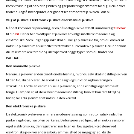
korrekt visning af parkeringstiden og gør parkering nemmere for dig. Herudover
finder du også klæbepuder, der gør det let at montere p-skiven i din bil.
Valg af p-skive: Elektronisk p-skive eller manuel p-skive
Når det kommer til parkering, er en pålidelig p-skive et helt uundværligt
tilbehør
til din
bil
. Der er to hovedtyper af p-skiver at vælge imellem: manuelle og
elektroniske. Som udgangspunkt skal du vælge p-skive ud fra, om du ønsker at
indstille p-skiven manuelt eller foretrækker automatiske p-skiver. Herunder kan
du læse mere om fordele og ulemper ved begge typer, som du finder hos
BAUHAUS.
Den manuelle p-skive
Manuelle p-skiver er den traditionelle løsning, hvor du selv skal indstille p-skiven
til den tid, du parkerer. De er enkle i design og funktion og kræver ingen
strømkilde. Fordelen ved manuelle p-skiver er, at de er billige og nemme at
bruge. Ulempen er, at de kræver manuel indstilling, hvilket kan føre til fejl og
bøder, hvis du glemmer at indstille den korrekt.
Den elektroniske p-skive
En elektronisk p-skive er en mere moderne løsning, som automatisk indstiller
parkeringstiden, når bilen parkeres. De fungerer ved hjælp af en række sensorer
og et elektronisk ur, der registrerer, når bilen er i bevægelse. Fordelene ved
elektroniske p-skiver er deres bekvemmelighed og nøjagtighed, da de