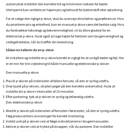
automatisk indstiller den korrekte tid og minimerer risikoen for bøder.
Ulemperne kan omfatte en højere pris og behovet for batteriskift eller opladning.
For at vælge den rigtige p-skive, skal du overveje dine behov og præferencer. Hvis
du prioriterer pris og enkelhed, kan en manuel p-skive være det bedste valg. Hvis
du foretrækker teknologi og bekvemmelighed, vil du blive gladest for en
elektronisk p-skive. Husk også at tage højde for faktorer som brugervenlighed og
vedligeholdelse, når du træffer din beslutning.
Sådan installerer du en p-skive
At installere og indstille en p-skive korrekt er vigtigt for at undgå bøder og fejl. Her
er en trin-for-trin vejledning til både manuelle og elektroniske p-skiver:
Den manuelle p-skive:
Placér p-skiven på indersiden af bilens forrude, så den er synlig udefra.
Drej hjulet på p-skiven, så pilen peger på den korrekte ankomsttid. Husk at
indstille din p-skive i intervaller af 15 minutter.
Efter parkering, tjek at p-skiven er synlig og letlæselig udefra.
Den elektroniske p-skive:
Montér p-skiven på indersiden af forruden i førersiden, så den er synlig udefra.
Følg producentens anvisninger for korrekt montering.
Indstil uret på p-skiven ved at følge instruktionerne i brugermanualen.
Aktiver p-skiven ved at trykke på knappen, når du parkerer. Den indstiller