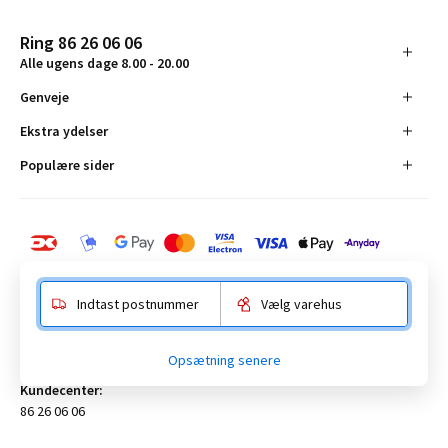
Ring 86 26 06 06
Alle ugens dage 8.00 - 20.00
Genveje
Ekstra ydelser
Populære sider
Indtast postnummer
Vælg varehus
BAUHAUS Danmark A/S:
Opsætning senere
Anelystparken 16, 8381 Tilst. CVR-nummer 19555305
Kundecenter:
86 26 06 06