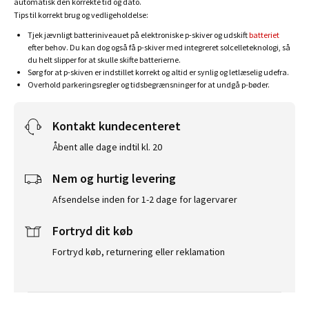
automatisk den korrekte tid og dato.
Tips til korrekt brug og vedligeholdelse:
Tjek jævnligt batteriniveauet på elektroniske p-skiver og udskift
batteriet
efter behov. Du kan dog også få p-skiver med integreret solcelleteknologi, så
du helt slipper for at skulle skifte batterierne.
Sørg for at p-skiven er indstillet korrekt og altid er synlig og letlæselig udefra.
Overhold parkeringsregler og tidsbegrænsninger for at undgå p-bøder.
Kontakt kundecenteret
Åbent alle dage indtil kl. 20
Nem og hurtig levering
Afsendelse inden for 1-2 dage for lagervarer
Fortryd dit køb
Fortryd køb, returnering eller reklamation