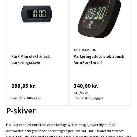
AUTOPARKTIME
Park Mini elektronisk
Parkeringsskive elektronisk
parkeringsskive
AutoParkTime 4
299,95 kr.
340,00 kr.
519,95 kr.
Lev. omk. tillægges
Lev. omk. tillægges
P-skiver
P-skiver er en essentiel del af parkeringssystemet og hjælper dig med at
overholde tidsbegrænsede parkeringsregler. Hos BAUHAUS finder du et bredt
udvalg af P-skiver, herunder manuelle p-skiver og elektroniske p-skiver, der sikrer