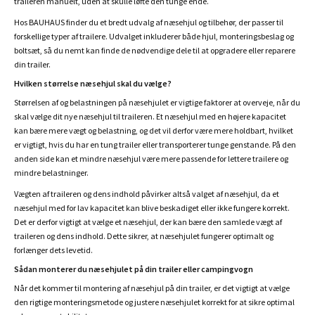
traileren manuelt, uden at skulle løfte den tunge ende.
Hos BAUHAUS finder du et bredt udvalg af næsehjul og tilbehør, der passer til
forskellige typer af trailere. Udvalget inkluderer både hjul, monteringsbeslag og
boltsæt, så du nemt kan finde de nødvendige dele til at opgradere eller reparere
din trailer.
Hvilken størrelse næsehjul skal du vælge?
Størrelsen af og belastningen på næsehjulet er vigtige faktorer at overveje, når du
skal vælge dit nye næsehjul til traileren. Et næsehjul med en højere kapacitet
kan bære mere vægt og belastning, og det vil derfor være mere holdbart, hvilket
er vigtigt, hvis du har en tung trailer eller transporterer tunge genstande. På den
anden side kan et mindre næsehjul være mere passende for lettere trailere og
mindre belastninger.
Vægten af traileren og dens indhold påvirker altså valget af næsehjul, da et
næsehjul med for lav kapacitet kan blive beskadiget eller ikke fungere korrekt.
Det er derfor vigtigt at vælge et næsehjul, der kan bære den samlede vægt af
traileren og dens indhold. Dette sikrer, at næsehjulet fungerer optimalt og
forlænger dets levetid.
Sådan monterer du næsehjulet på din trailer eller campingvogn
Når det kommer til montering af næsehjul på din trailer, er det vigtigt at vælge
den rigtige monteringsmetode og justere næsehjulet korrekt for at sikre optimal