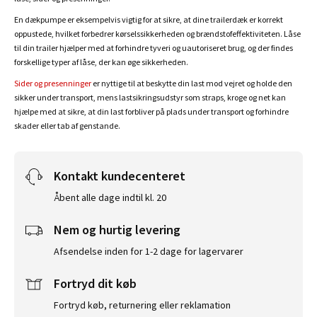
En dækpumpe er eksempelvis vigtig for at sikre, at dine trailerdæk er korrekt
oppustede, hvilket forbedrer kørselssikkerheden og brændstofeffektiviteten. Låse
til din trailer hjælper med at forhindre tyveri og uautoriseret brug, og der findes
forskellige typer af låse, der kan øge sikkerheden.
Sider og presenninger
er nyttige til at beskytte din last mod vejret og holde den
sikker under transport, mens lastsikringsudstyr som straps, kroge og net kan
hjælpe med at sikre, at din last forbliver på plads under transport og forhindre
skader eller tab af genstande.
Kontakt kundecenteret
Åbent alle dage indtil kl. 20
Nem og hurtig levering
Afsendelse inden for 1-2 dage for lagervarer
Fortryd dit køb
Fortryd køb, returnering eller reklamation