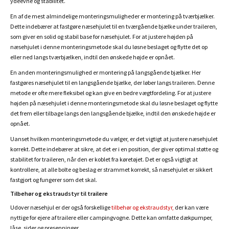
ydeevne og stabilitet.
En af de mest almindelige monteringsmuligheder er montering på tværbjælker.
Dette indebærer at fastgøre næsehjulet til en tværgående bjælke under traileren,
som giver en solid og stabil base for næsehjulet. For at justere højden på
næsehjulet i denne monteringsmetode skal du løsne beslaget og flytte det op
eller ned langs tværbjælken, indtil den ønskede højde er opnået.
En anden monteringsmulighed er montering på langsgående bjælker. Her
fastgøres næsehjulet til en langsgående bjælke, der løber langs traileren. Denne
metode er ofte mere fleksibel og kan give en bedre vægtfordeling. For at justere
højden på næsehjulet i denne monteringsmetode skal du løsne beslaget og flytte
det frem eller tilbage langs den langsgående bjælke, indtil den ønskede højde er
opnået.
Uanset hvilken monteringsmetode du vælger, er det vigtigt at justere næsehjulet
korrekt. Dette indebærer at sikre, at det er i en position, der giver optimal støtte og
stabilitet for traileren, når den er koblet fra køretøjet. Det er også vigtigt at
kontrollere, at alle bolte og beslag er strammet korrekt, så næsehjulet er sikkert
fastgjort og fungerer som det skal.
Tilbehør og ekstraudstyr til trailere
Udover næsehjul er der også forskellige
tilbehør og ekstraudstyr,
der kan være
nyttige for ejere af trailere eller campingvogne. Dette kan omfatte dækpumper,
låse, sider og presenninger.