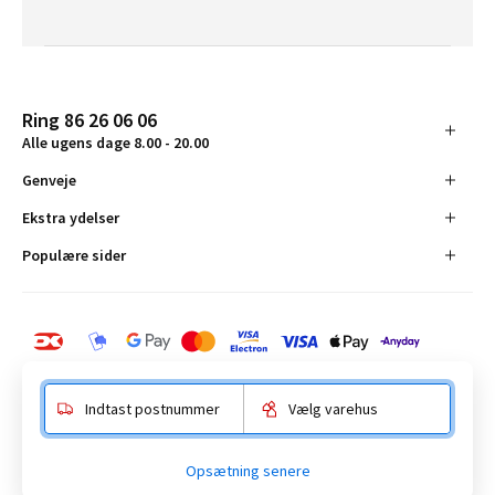
Ring 86 26 06 06
Alle ugens dage 8.00 - 20.00
Genveje
Ekstra ydelser
Populære sider
Indtast postnummer
Vælg varehus
BAUHAUS Danmark A/S:
Opsætning senere
Anelystparken 16, 8381 Tilst. CVR-nummer 19555305