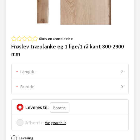
Skriv en anmeldelse
Frøslev træplanke eg 1 lige/1 rå kant 800-2900
mm
Længde
Bredde
Leveres til:
Afhent i:
Vælg varehus
Levering