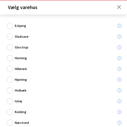
Click & Collect er gratis for Premium medlemmer -
Vælg varehus
Bliv medlem her!
Esbjerg
Gladsaxe
Hvad søger du?
Glostrup
Rengøringsbørster
Herning
Hillerød
Hjørring
Holbæk
Ishøj
Kolding
Næstved