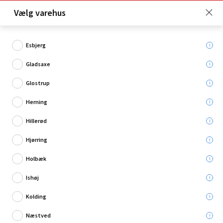
Click & Collect er gratis for Premium medlemmer -
Vælg varehus
Bliv medlem her!
Esbjerg
Gladsaxe
Hvad søger du?
Glostrup
Fejekoste
Herning
Hillerød
Hjørring
Holbæk
Ishøj
Kolding
Næstved