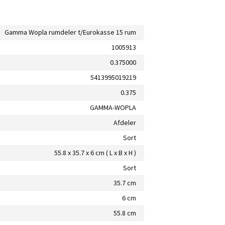
Gamma Wopla rumdeler t/Eurokasse 15 rum
1005913
0.375000
5413995019219
0.375
GAMMA-WOPLA
Afdeler
Sort
55.8 x 35.7 x 6 cm ( L x B x H )
Sort
35.7 cm
6 cm
55.8 cm