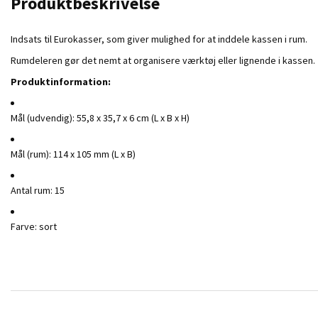
Produktbeskrivelse
Indsats til Eurokasser, som giver mulighed for at inddele kassen i rum.
Rumdeleren gør det nemt at organisere værktøj eller lignende i kassen.
Produktinformation:
Mål (udvendig): 55,8 x 35,7 x 6 cm (L x B x H)
Mål (rum): 114 x 105 mm (L x B)
Antal rum: 15
Farve: sort