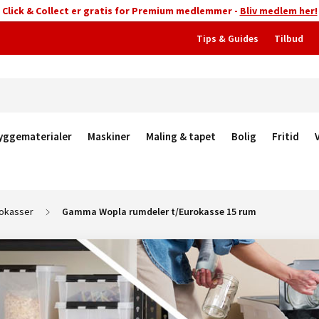
Click & Collect er gratis for Premium medlemmer -
Bliv medlem her!
Tips & Guides
Tilbud
yggematerialer
Maskiner
Maling & tapet
Bolig
Fritid
okasser
Gamma Wopla rumdeler t/Eurokasse 15 rum