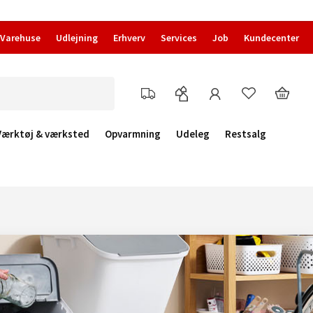
Varehuse
Udlejning
Erhverv
Services
Job
Kundecenter
Værktøj & værksted
Opvarmning
Udeleg
Restsalg