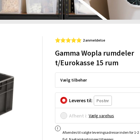
2 anmeldelse
Gamma Wopla rumdeler
t/Eurokasse 15 rum
Vælg tilbehør
Leveres til:
Afhent i:
Vælg varehus
Afsendes til valgte leveringsadresse inden for 1-
Evt. fragtomkostninger tillægges