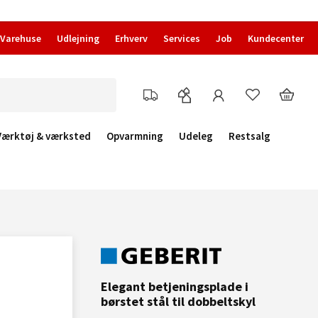
Varehuse
Udlejning
Erhverv
Services
Job
Kundecenter
Værktøj & værksted
Opvarmning
Udeleg
Restsalg
Elegant betjeningsplade i
børstet stål til dobbeltskyl