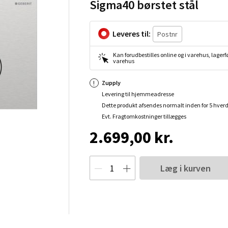
Sigma40 børstet stål
Leveres til:
Kan forudbestilles online og i varehus, lagerfø
varehus
Zupply
Levering til hjemmeadresse
Dette produkt afsendes normalt inden for 5 hver
Evt. Fragtomkostninger tillægges
2.699,00 kr.
Læg i kurven