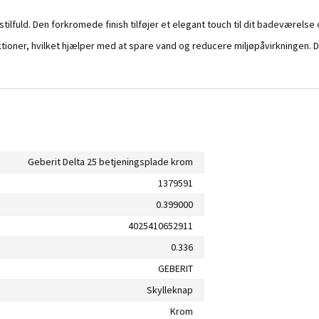
tilfuld. Den forkromede finish tilføjer et elegant touch til dit badeværelse
oner, hvilket hjælper med at spare vand og reducere miljøpåvirkningen. De
Geberit Delta 25 betjeningsplade krom
1379591
0.399000
4025410652911
0.336
GEBERIT
Skylleknap
Krom