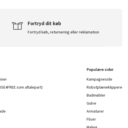
Fortryd dit køb
Fortryd køb, returnering eller reklamation
Populære sider
iner
Kampagneside
a USE4FREE som aftalepart)
Robotplæneklippere
Badmøbler
Gulve
lade
Armaturer
Fliser
Maling