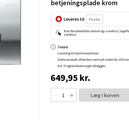
betjeningsplade krom
Leveres til:
Kan forudbestilles online og i varehus, lagerfø
varehus
Zupply
Levering til hjemmeadresse
Dette produkt afsendes normalt inden for 10 hve
Evt. Fragtomkostninger tillægges
649,95 kr.
Læg i kurven