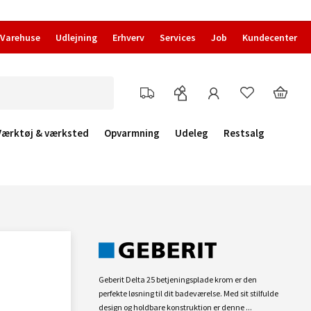
Varehuse
Udlejning
Erhverv
Services
Job
Kundecenter
Værktøj & værksted
Opvarmning
Udeleg
Restsalg
Geberit Delta 25 betjeningsplade krom er den
perfekte løsning til dit badeværelse. Med sit stilfulde
design og holdbare konstruktion er denne ...