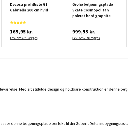
Decosa profilliste G1
Grohe betjeningsplade
Gabriella 200 cm hvid
Skate Cosmopolitan
poleret hard graphite
169,95 kr.
999,95 kr.
Lev. omk. tillægges
Lev. omk. tillægges
deværelse. Med sit stilfulde design og holdbare konstruktion er denne betje
r denne betjeningsplade perfekt til din Geberit Delta indbygningscisterne