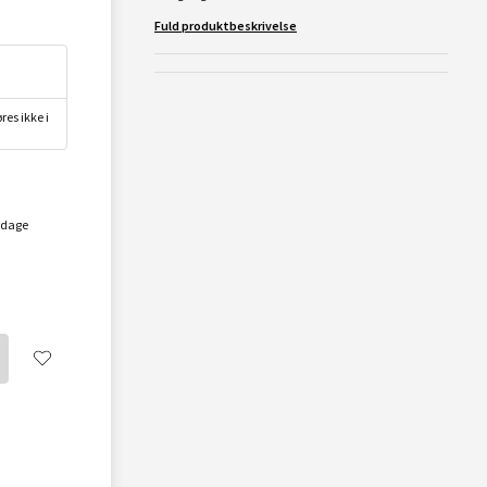
Fuld produktbeskrivelse
res ikke i
rdage