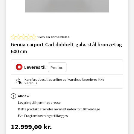
Skriv en anmeldelse
Genua carport Carl dobbelt galv. stål bronzetag
600 cm
Leveres til:
Kan forudbestilles online og i varehus, lagerføres ikke i
varehus
Allview
Levering til hjemmeadresse
Dette produkt afsendes normalt inden for 10 hverdage
Evt. Fragtomkostninger tillægges
12.999,00 kr.