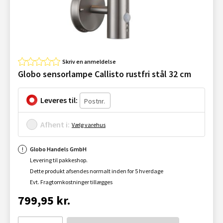
Skriv en anmeldelse
Globo sensorlampe Callisto rustfri stål 32 cm
Leveres til:
Afhent i:
Vælg varehus
Globo Handels GmbH
Levering til pakkeshop.
Dette produkt afsendes normalt inden for 5 hverdage
Evt. Fragtomkostninger tillægges
799,95 kr.