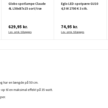
Globo spotlampe Claude
Eglo LED-spotpære GU10
4L L50xB7x15 sort/træ
4,5 W 2700 K 3 stk.
629,95 kr.
74,95 kr.
Lev. omk. tillægges
Lev. omk. tillægges
 og har en længde på 50 cm.
op til en maksimal effekt på 35 watt.
per.