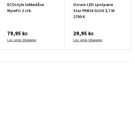
ECOstyle lokkedåse
Osram LED spotpære
MyreFri 2 stk.
Star PAR16 GU10 3,7 W
2700 K
79,95 kr.
29,95 kr.
Lev. omk. tillægges
Lev. omk. tillægges