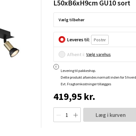
L50xB6xH9cm GU10 sort
Vælg tilbehør
Leveres til:
Afhent i:
Vælg varehus
Levering til pakkeshop.
Dette produkt afsendes normalt inden for 5 hver
Evt. Fragtomkostninger tillægges
419,95 kr.
Læg i kurven