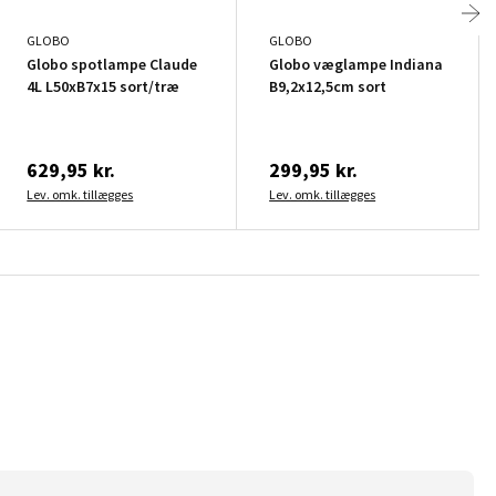
GLOBO
GLOBO
Globo spotlampe Claude
Globo væglampe Indiana
4L L50xB7x15 sort/træ
B9,2x12,5cm sort
629,95 kr.
299,95 kr.
Lev. omk. tillægges
Lev. omk. tillægges