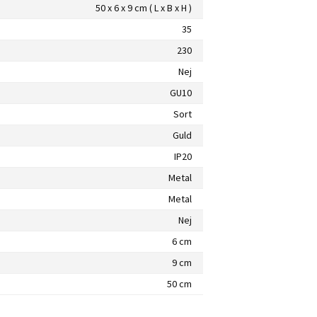
50 x 6 x 9 cm ( L x B x H )
35
230
Nej
GU10
Sort
Guld
IP20
Metal
Metal
Nej
6 cm
9 cm
50 cm