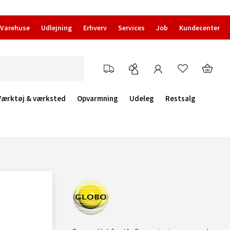
Varehuse
Udlejning
Erhverv
Services
Job
Kundecenter
Værktøj & værksted
Opvarmning
Udeleg
Restsalg