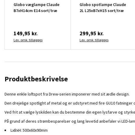
Globo væglampe Claude
Globo spotlampe Claude
B7xH14cm E14 sort/træ
2L L25xB7xH15 sort/træ
149,95 kr.
299,95 kr.
Lev. omk. tillægges
Lev. omk. tillægges
Produktbeskrivelse
Denne enkle loftspot fra Drew-serien imponerer med sit ædle design.
Den drejelige spotlight af metal og er udstyret med fire GU10 fatninger
Ved frit at vælge lyskilden kan du bestemme din egen lysfarve og styrke 
På grund af deres strømbesparelser og lang levetid anbefaler vi LED-lam
LxBxH: 500x60x90mm