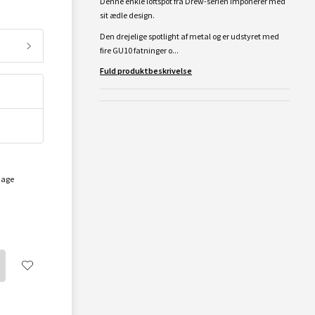
Denne enkle loftspot fra Drew-serien imponerer med
sit ædle design.
Den drejelige spotlight af metal og er udstyret med
fire GU10 fatninger o...
Fuld produktbeskrivelse
dage