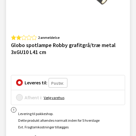
2 anmeldelse
Globo spotlampe Robby grafitgrå/træ metal
3xGU10 L41 cm
Leveres til:
Afhent i:
Vælg varehus
Levering til pakkeshop.
Dette produkt afsendes normalt inden for 5 hverdage
Evt. Fragtomkostninger tillægges