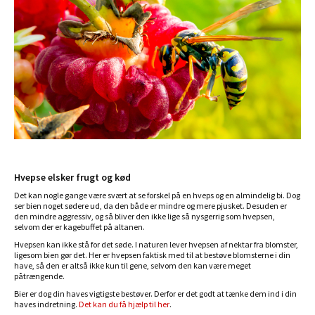
Hvepse elsker frugt og kød
Det kan nogle gange være svært at se forskel på en hveps og en almindelig bi. Dog
ser bien noget sødere ud, da den både er mindre og mere pjusket. Desuden er
den mindre aggressiv, og så bliver den ikke lige så nysgerrig som hvepsen,
selvom der er kagebuffet på altanen.
Hvepsen kan ikke stå for det søde. I naturen lever hvepsen af nektar fra blomster,
ligesom bien gør det. Her er hvepsen faktisk med til at bestøve blomsterne i din
have, så den er altså ikke kun til gene, selvom den kan være meget
påtrængende.
Bier er dog din haves vigtigste bestøver. Derfor er det godt at tænke dem ind i din
haves indretning.
Det kan du få hjælp til her
.