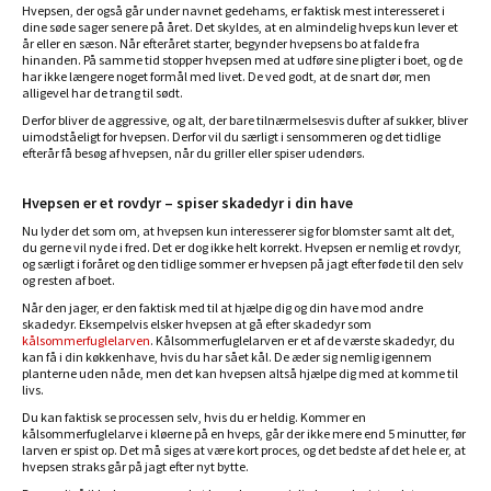
Hvepsen, der også går under navnet gedehams, er faktisk mest interesseret i
dine søde sager senere på året. Det skyldes, at en almindelig hveps kun lever et
år eller en sæson. Når efteråret starter, begynder hvepsens bo at falde fra
hinanden. På samme tid stopper hvepsen med at udføre sine pligter i boet, og de
har ikke længere noget formål med livet. De ved godt, at de snart dør, men
alligevel har de trang til sødt.
Derfor bliver de aggressive, og alt, der bare tilnærmelsesvis dufter af sukker, bliver
uimodståeligt for hvepsen. Derfor vil du særligt i sensommeren og det tidlige
efterår få besøg af hvepsen, når du griller eller spiser udendørs.
Hvepsen er et rovdyr – spiser skadedyr i din have
Nu lyder det som om, at hvepsen kun interesserer sig for blomster samt alt det,
du gerne vil nyde i fred. Det er dog ikke helt korrekt. Hvepsen er nemlig et rovdyr,
og særligt i foråret og den tidlige sommer er hvepsen på jagt efter føde til den selv
og resten af boet.
Når den jager, er den faktisk med til at hjælpe dig og din have mod andre
skadedyr. Eksempelvis elsker hvepsen at gå efter skadedyr som
kålsommerfuglelarven
. Kålsommerfuglelarven er et af de værste skadedyr, du
kan få i din køkkenhave, hvis du har sået kål. De æder sig nemlig igennem
planterne uden nåde, men det kan hvepsen altså hjælpe dig med at komme til
livs.
Du kan faktisk se processen selv, hvis du er heldig. Kommer en
kålsommerfuglelarve i kløerne på en hveps, går der ikke mere end 5 minutter, før
larven er spist op. Det må siges at være kort proces, og det bedste af det hele er, at
hvepsen straks går på jagt efter nyt bytte.