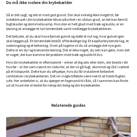
Du må ikke isolere din krybekælder
Så er det sagt, og det er med god grund. Der skal virkelig ikke meget til, før
indeklimaet i din krybekælder bliver påvirket i en sådan grad, at det kan føre til
fugtskader og skimmelsvamp. Hvis den er helt glad med træk og kulde, er en
løsning at anlægge et nyt terrændæk samt nedlægge krybekælderen.
Det betyder, at du skal have fjernet gulvet og støbt et nyt lag, hvor gulvet igen
skal lægges på. Et terrændæk består af forskellige lag: Et kapillarbrydende lag, et
isoleringslag og et betonlag. Oven på lagene vil du så anlægge det nye gulv.
Dette er en dyr og krævende løsning. Det er ikke noget, du selv kan gøre, men det
er noget, der kan komme dit problem med træk og kulde til livs.
Hvis din krybekælder er efterisoleret – enten af dig selv eller dem, der boede i dit
hus før – er der som nævnt en risiko for, at der vil gå fugt, skimmel og råd i værket
på et tidspunkt. Dette kan du afhjælpe, hvis du får installeret forbedret
ventilation i krybekælderen. Det vil i nogle tilfælde være nok til at holde fugten
ude. Her anbefaler vi, at du spørger en fagmand til råds, så I sammen kan finde
ud af, hvad der er bedst for netop din bolig og din krybekælder.
Relaterede guides