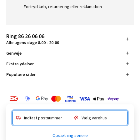
Fortryd køb, returnering eller reklamation
Ring 86 26 06 06
Alle ugens dage 8.00 - 20.00
Genveje
Ekstra ydelser
Populære sider
Indtast postnummer
Vælg varehus
BAUHAUS Danmark A/S:
Opsætning senere
Anelystparken 16, 8381 Tilst. CVR-nummer 19555305