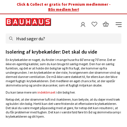
Click & Collect er gratis for Premium medlemmer -
Bliv medlem her!
Hvad søger du?
Isolering af krybekælder: Det skal du vide
En krybekælder er noget, du finder i mange huse fra 60’erne og 70’erne. Det er
ikke en egentlig kælder, som du kan bruge til særlig meget. Den har en særlig
funktion, og det er at holde din bolig tør og fri fra fugt, der kommer op fra
undergrunden. I en krybekælder er der riste, hvorigennem der strømmer vind og
dermed danner ventilation. De må ikke være dækket til, for ellers kan der blive
meget fugtigt i krybekælderen. Det medfører en øget chance for, at der opstår
skimmelsvamp og andre skavanker, som et fugtigt miljø kan skabe.
Du kan læse mere om
indeklimaet
i din bolig her.
Netop det, at der strømmer luft ind i kælderen, kan betyde, at du døjer med træk
og kulde i din bolig. Hertil kan det være fristende at efterisolere krybekælderen.
Det skal du være meget påpasselig med at gøre, for netop det kan resultere i, at
du får problemer med fugten. Det kan i værste fald føre til råd og skimmelsvamp i
krybekælderen og dit hjem.