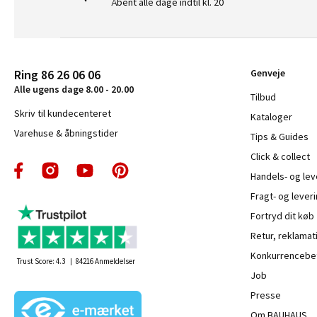
Åbent alle dage indtil kl. 20
Ring 86 26 06 06
Genveje
Alle ugens dage 8.00 - 20.00
Tilbud
Skriv til kundecenteret
Kataloger
Varehuse & åbningstider
Tips & Guides
Click & collect
Handels- og le
Fragt- og leveri
Fortryd dit køb
Retur, reklamat
Konkurrencebet
Trust Score:
4.3
84216
Anmeldelser
Job
Presse
Om BAUHAUS