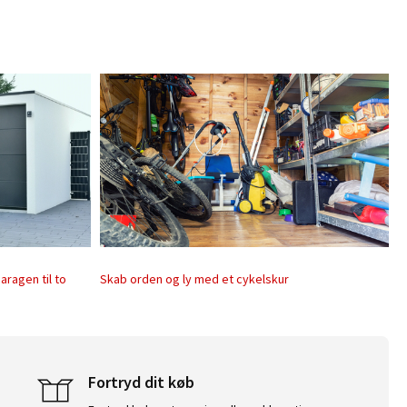
aragen til to
Skab orden og ly med et cykelskur
Fortryd dit køb