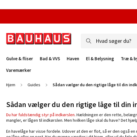
Gulve & fliser
Bad & VVS
Haven
El & Belysning
Træ & b
Varemærker
Hjem
Guides
Sådan vælger du den rigtige låge til din ind
Sådan vælger du den rigtige låge til din 
Du har fuldstændig styr på indkørslen
. Hældningen er den rette, belægni
mangler, er lågen til indkørslen. Men hvilken låge skal du have? Det hjæl
En havelåge har visse fordele. Udover at den er flot, så er den også en
en låge eller en port. Har du mange værdier i dit hjem, eller vil du føle 