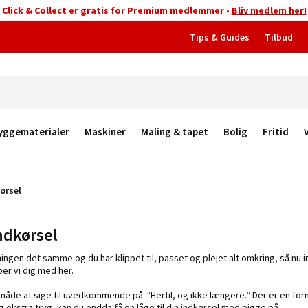
Click & Collect er gratis for Premium medlemmer -
Bliv medlem her!
Tips & Guides
Tilbud
yggematerialer
Maskiner
Maling & tapet
Bolig
Fritid
kørsel
indkørsel
ngen det samme og du har klippet til, passet og plejet alt omkring, så nu in
per vi dig med her.
 måde at sige til uvedkommende på: ”Hertil, og ikke længere.” Der er en for
dig ekstra tryg, kan du endda få en låge til din indkørsel med pigge på.