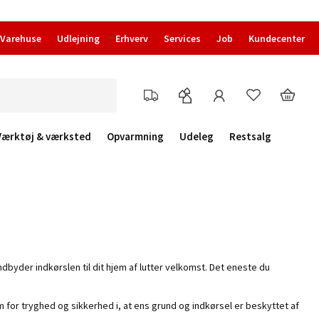
Varehuse
Udlejning
Erhverv
Services
Job
Kundecenter
Værktøj & værksted
Opvarmning
Udeleg
Restsalg
dbyder indkørslen til dit hjem af lutter velkomst. Det eneste du
m for tryghed og sikkerhed i, at ens grund og indkørsel er beskyttet af