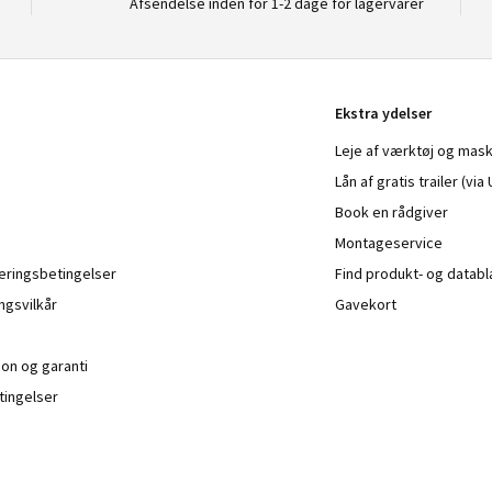
Afsendelse inden for 1-2 dage for lagervarer
Ekstra ydelser
Leje af værktøj og mask
Lån af gratis trailer (vi
Book en rådgiver
Montageservice
veringsbetingelser
Find produkt- og datab
ngsvilkår
Gavekort
ion og garanti
ingelser