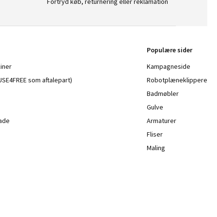
Fortryd køb, returnering eller reklamation
Populære sider
iner
Kampagneside
a USE4FREE som aftalepart)
Robotplæneklippere
Badmøbler
Gulve
lade
Armaturer
Fliser
Maling