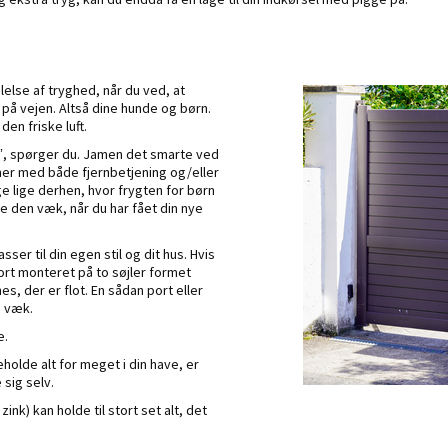
lelse af tryghed, når du ved, at
 på vejen. Altså dine hunde og børn.
en friske luft.
n?”, spørger du. Jamen det smarte ved
mmer med både fjernbetjening og/eller
 lige derhen, hvor frygten for børn
 den væk, når du har fået din nye
ser til din egen stil og dit hus. Hvis
ort monteret på to søjler formet
s, der er flot. En sådan port eller
g væk.
e.
geholde alt for meget i din have, er
 sig selv.
nk) kan holde til stort set alt, det