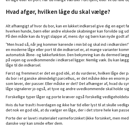
Hvad afgør, hvilken låge du skal vælge?
Alt afhængigt af hvor du bor, kan en lukket indkørsel give dig en øget fø
hverken hunde, børn eller andre elskede skabninger kan forvilde sig ud
På den måde kan du trygt slappe af, mens dyr og børn kan nyde godt af d
”Men hvad så, når jeg kommer kørende i min bil og skal ind i indkørsle
en moderne låge eller port til din indkørsel er, at mange varianter ko
automatisk åbne- og lukkefunktion. Den bekymring kan du dermed lægge
på vejen og uvedkommende i indkørsel ligger. Nemlig væk. Du kan lægge
låge til din indkørsel.
Først og fremmest er det en god idé, at du vurderer, hvilken låge der pas
du bor i et ganske almindeligt parcelhus, er det måske ikke en enorm p
som løver, der passer. Eller måske er det? Det afhænger af, hvad du syne
låge signalerer jo også, at tyve og andre uvedkommende skal holde si
Forskellige typer låger og porte kræver også forskellig vedligeholdels
Hvis du har travlt i hverdagen og ikke har tid eller lyst til at skulle vedli
det nok en god idé, at du vælger en låge, der i det store hele kan passe
Porte der er lavet i materialet varmeforzinket (ikke forsinket, men med zi
danske vejr kan smide efter dem.