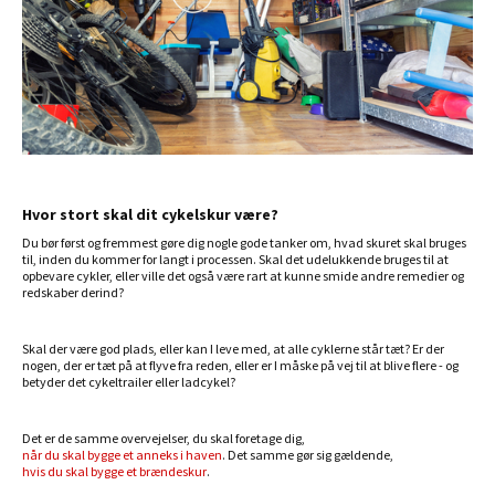
Hvor stort skal dit cykelskur være?
Du bør først og fremmest gøre dig nogle gode tanker om, hvad skuret skal bruges
til, inden du kommer for langt i processen. Skal det udelukkende bruges til at
opbevare cykler, eller ville det også være rart at kunne smide andre remedier og
redskaber derind?
Skal der være god plads, eller kan I leve med, at alle cyklerne står tæt? Er der
nogen, der er tæt på at flyve fra reden, eller er I måske på vej til at blive flere - og
betyder det cykeltrailer eller ladcykel?
Det er de samme overvejelser, du skal foretage dig,
når du skal bygge et anneks i haven
. Det samme gør sig gældende,
hvis du skal bygge et brændeskur
.