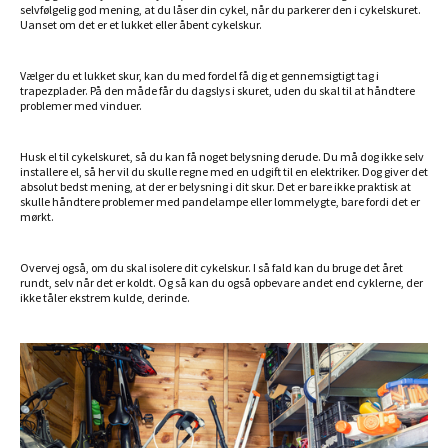
selvfølgelig god mening, at du låser din cykel, når du parkerer den i cykelskuret.
Uanset om det er et lukket eller åbent cykelskur.
Vælger du et lukket skur, kan du med fordel få dig et gennemsigtigt tag i
trapezplader. På den måde får du dagslys i skuret, uden du skal til at håndtere
problemer med vinduer.
Husk el til cykelskuret, så du kan få noget belysning derude. Du må dog ikke selv
installere el, så her vil du skulle regne med en udgift til en elektriker. Dog giver det
absolut bedst mening, at der er belysning i dit skur. Det er bare ikke praktisk at
skulle håndtere problemer med pandelampe eller lommelygte, bare fordi det er
mørkt.
Overvej også, om du skal isolere dit cykelskur. I så fald kan du bruge det året
rundt, selv når det er koldt. Og så kan du også opbevare andet end cyklerne, der
ikke tåler ekstrem kulde, derinde.