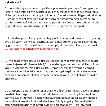
cykelskur?
Du bør undersøge, om der er noget i lokalplanen eller grundejerforeningen, der
ligger til hinder for dit nye cykelskur. Du behøver ikke byggetilladelse til dit skur,
så længe det er tale om et byggeri på under 10 kvadratmeter. Til gengæld skal du
i kontakt med det offentlige, hvis dine samlede småbygninger overstiger en
samlet størrelse på 50 kvadratmeter for parcelhuse. Det samme gælder, hvis du
bygger dit cykelskur i forlængelse af enten hus, garage eller carport.
Det er faktisk generelt vigtigt under byggeriet af dit nye cykelskur, at du tager dig
god tid. Selvom du nok bare gerne vil igang, skal du sætte dig ind i alt omkring
byggeriet inden. På den måde er du sikker på, at resultatet bliver, som du ønsker.
Du kan læse meget mere om byggeregler her
.
Du må gerne bygge dit cykelskur i skel, du skal bare begrænse byggeriet, så det
ikke er højere end 2,5 meter i de 2,5 meter, der ligger tættest på skel. Der må højst
være 12 løbende meters skur i skellet. Det må heller ikke henvende sig mod
naboen, så der bliver ikke noget med vinduer og døre på den side, der vender
over mod naboen. Du skal også holde på dit regnvand, som skal løbe af på din
egen side.
Du skal beslutte dig for, om dit skur skal være åbent eller lukket. Det er klart mest
praktisk i hverdagen med et åbent cykelskur, hvor du nemt og bekvemt kan
parkere cyklen i tørvejr. Til gengæld kræver det, at nabolaget ikke er fyldt med
tyve - eller at skuret står et sted, der ikke er frit tilgængeligt. Det er altså ikke
særlig godt beskyttet mod tyveri, hvis det altid står åbent. Hertil giver det