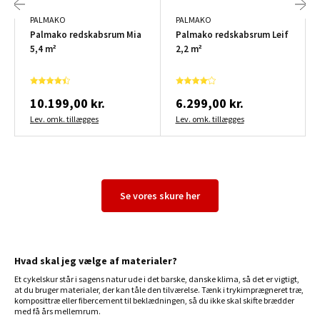
PALMAKO
PALMAKO
Palmako redskabsrum Mia
Palmako redskabsrum Leif
5,4 m²
2,2 m²
10.199,00 kr.
6.299,00 kr.
Lev. omk. tillægges
Lev. omk. tillægges
Se vores skure her
Hvad skal jeg vælge af materialer?
Et cykelskur står i sagens natur ude i det barske, danske klima, så det er vigtigt,
at du bruger materialer, der kan tåle den tilværelse. Tænk i trykimprægneret træ,
komposittræ eller fibercement til beklædningen, så du ikke skal skifte brædder
med få års mellemrum.