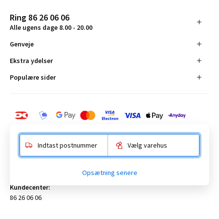
Ring 86 26 06 06
Alle ugens dage 8.00 - 20.00
Genveje
Ekstra ydelser
Populære sider
Indtast postnummer
Vælg varehus
BAUHAUS Danmark A/S:
Opsætning senere
Anelystparken 16, 8381 Tilst. CVR-nummer 19555305
Kundecenter:
86 26 06 06