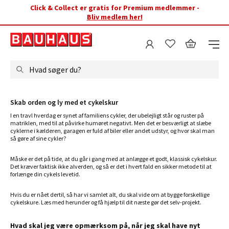
Click & Collect er gratis for Premium medlemmer -
Bliv medlem her!
Hvad søger du?
Skab orden og ly med et cykelskur
I en travl hverdag er synet af familiens cykler, der ubelejligt står og ruster på
matriklen, med til at påvirke humøret negativt. Men det er besværligt at slæbe
cyklerne i kælderen, garagen er fuld af biler eller andet udstyr, og hvor skal man
så gøre af sine cykler?
Måske er det på tide, at du går i gang med at anlægge et godt, klassisk cykelskur.
Det kræver faktisk ikke alverden, og så er det i hvert fald en sikker metode til at
forlænge din cykels levetid.
Hvis du er nået dertil, så har vi samlet alt, du skal vide om at bygge forskellige
cykelskure. Læs med herunder og få hjælp til dit næste gør det selv-projekt.
Hvad skal jeg være opmærksom på, når jeg skal have nyt