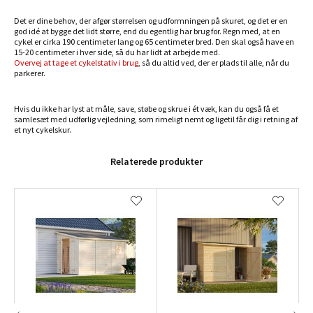
Det er dine behov, der afgør størrelsen og udformningen på skuret, og det er en
god idé at bygge det lidt større, end du egentlig har brug for. Regn med, at en
cykel er cirka 190 centimeter lang og 65 centimeter bred. Den skal også have en
15-20 centimeter i hver side, så du har lidt at arbejde med.
Overvej at tage et cykelstativ i brug
, så du altid ved, der er plads til alle, når du
parkerer.
Hvis du ikke har lyst at måle, save, støbe og skrue i ét væk, kan du også få et
samlesæt med udførlig vejledning, som rimeligt nemt og ligetil får dig i retning af
et nyt cykelskur.
Relaterede produkter