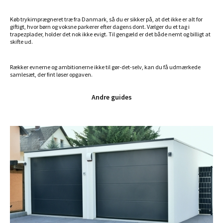
Køb trykimprægneret træ fra Danmark, så du er sikker på, at det ikke er alt for
giftigt, hvor børn og voksne parkerer efter dagens dont. Vælger du et tag i
trapezplader, holder det nok ikke evigt. Til gengæld er det både nemt og billigt at
skifte ud.
Rækker evnerne og ambitionerne ikke til gør-det-selv, kan du få udmærkede
samlesæt, der fint løser opgaven.
Andre guides