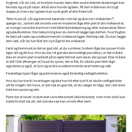
tryghed, når du ved, at hverken hunde, børn eller andre elskede skabninger kan
forvilde sig ud på vejen. Altså dine hunde og børn. På den måde kan du trygt
slappe af, mens dyr og børn kan nyde godt af den friske luft.
”Men hvad så, når jeg kommer kørende i min bil og skal ind i indkørslen?”,
spørger du. Jamen det smarte ved en moderne låge eller port til din indkørsel er,
at mange varianter kommer med både fjernbetjening og/eller automatisk åbne-
og lukkefunktion. Den bekymring kan du dermed lægge lige derhen, hvor frygten
for børn på vejen og uvedkommende i indkørsel ligger. Nemlig væk. Du kan lægge
den væk, når du har fået din nye låge til din indkørsel.
Først og fremmest er det en god idé, at du vurderer, hvilken låge der passer til din
egen stil og dit hus. Hvis du bor i et ganske almindeligt parcelhus, er det måske
ikke en enorm port monteret på to søjler formet som løver, der passer. Eller måske
er det? Det afhænger af, hvad du synes, der er flot. En sådan port eller låge
signalerer jo også, at tyve og andre uvedkommende skal holde sig væk.
Forskellige typer låger og porte kræver også forskellig vedligeholdelse.
Hvis du har travlt i hverdagen og ikke har tid eller lyst til at skulle vedligeholde
alt for meget i din have, er det nok en god idé, at du vælger en låge, der i det store
hele kan passe sig selv.
Porte der er lavet i materialet varmeforzinket (ikke forsinket, men med zink) kan
holde til stort set alt, det danske vejr kan smide efter dem.