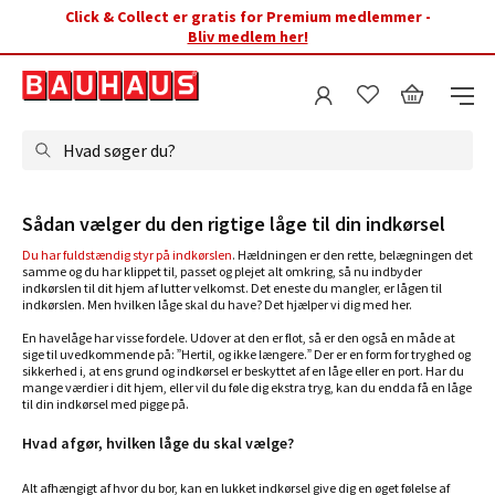
Click & Collect er gratis for Premium medlemmer -
Bliv medlem her!
Hvad søger du?
Sådan vælger du den rigtige låge til din indkørsel
Du har fuldstændig styr på indkørslen
. Hældningen er den rette, belægningen det
samme og du har klippet til, passet og plejet alt omkring, så nu indbyder
indkørslen til dit hjem af lutter velkomst. Det eneste du mangler, er lågen til
indkørslen. Men hvilken låge skal du have? Det hjælper vi dig med her.
En havelåge har visse fordele. Udover at den er flot, så er den også en måde at
sige til uvedkommende på: ”Hertil, og ikke længere.” Der er en form for tryghed og
sikkerhed i, at ens grund og indkørsel er beskyttet af en låge eller en port. Har du
mange værdier i dit hjem, eller vil du føle dig ekstra tryg, kan du endda få en låge
til din indkørsel med pigge på.
Hvad afgør, hvilken låge du skal vælge?
Alt afhængigt af hvor du bor, kan en lukket indkørsel give dig en øget følelse af