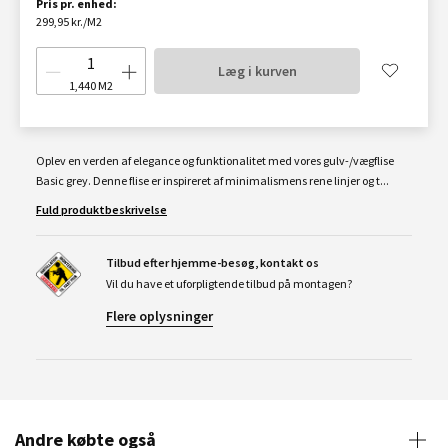
Pris pr. enhed:
299,95 kr./M2
Læg i kurven
1,440
M2
Oplev en verden af elegance og funktionalitet med vores gulv-/vægflise
Basic grey. Denne flise er inspireret af minimalismens rene linjer og t...
Fuld produktbeskrivelse
Tilbud efter hjemme-besøg, kontakt os
Vil du have et uforpligtende tilbud på montagen?
Flere oplysninger
Andre købte også