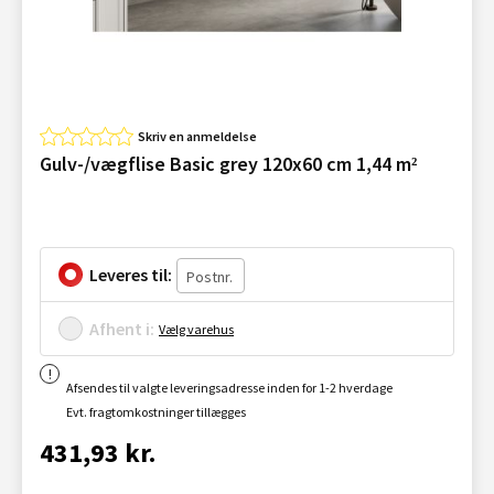
Skriv en anmeldelse
Gulv-/vægflise Basic grey 120x60 cm 1,44 m²
Leveres til:
Afhent i:
Vælg varehus
Afsendes til valgte leveringsadresse inden for 1-2 hverdage
Evt. fragtomkostninger tillægges
431,93 kr.