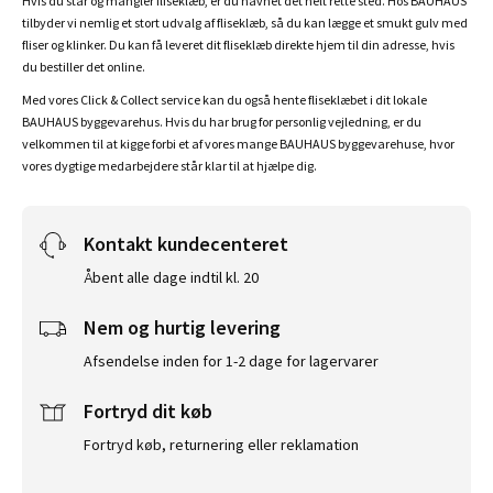
Hvis du står og mangler fliseklæb, er du havnet det helt rette sted. Hos BAUHAUS
tilbyder vi nemlig et stort udvalg af fliseklæb, så du kan lægge et smukt gulv med
fliser og klinker. Du kan få leveret dit fliseklæb direkte hjem til din adresse, hvis
du bestiller det online.
Med vores Click & Collect service kan du også hente fliseklæbet i dit lokale
BAUHAUS byggevarehus. Hvis du har brug for personlig vejledning, er du
velkommen til at kigge forbi et af vores mange BAUHAUS byggevarehuse, hvor
vores dygtige medarbejdere står klar til at hjælpe dig.
Kontakt kundecenteret
Åbent alle dage indtil kl. 20
Nem og hurtig levering
Afsendelse inden for 1-2 dage for lagervarer
Fortryd dit køb
Fortryd køb, returnering eller reklamation