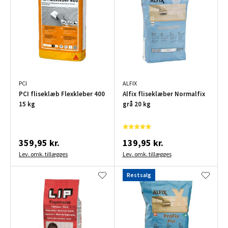
PCI
ALFIX
PCI fliseklæb Flexkleber 400
Alfix fliseklæber Normalfix
15 kg
grå 20 kg
359,95 kr.
139,95 kr.
Lev. omk. tillægges
Lev. omk. tillægges
Restsalg