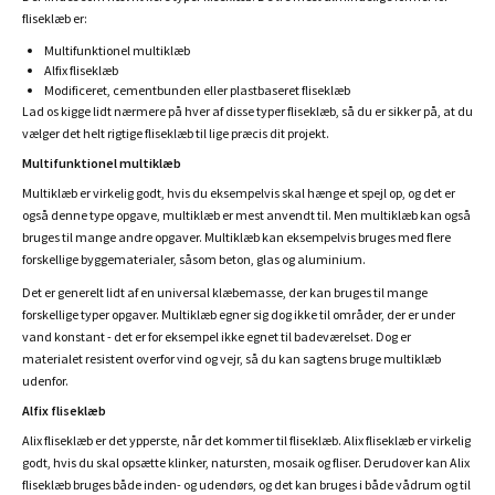
fliseklæb er:
Multifunktionel multiklæb
Alfix fliseklæb
Modificeret, cementbunden eller plastbaseret fliseklæb
Lad os kigge lidt nærmere på hver af disse typer fliseklæb, så du er sikker på, at du
vælger det helt rigtige fliseklæb til lige præcis dit projekt.
Multifunktionel multiklæb
Multiklæb er virkelig godt, hvis du eksempelvis skal hænge et spejl op, og det er
også denne type opgave, multiklæb er mest anvendt til. Men multiklæb kan også
bruges til mange andre opgaver. Multiklæb kan eksempelvis bruges med flere
forskellige byggematerialer, såsom beton, glas og aluminium.
Det er generelt lidt af en universal klæbemasse, der kan bruges til mange
forskellige typer opgaver. Multiklæb egner sig dog ikke til områder, der er under
vand konstant - det er for eksempel ikke egnet til badeværelset. Dog er
materialet resistent overfor vind og vejr, så du kan sagtens bruge multiklæb
udenfor.
Alfix fliseklæb
Alix fliseklæb er det ypperste, når det kommer til fliseklæb. Alix fliseklæb er virkelig
godt, hvis du skal opsætte klinker, natursten, mosaik og fliser. Derudover kan Alix
fliseklæb bruges både inden- og udendørs, og det kan bruges i både vådrum og til