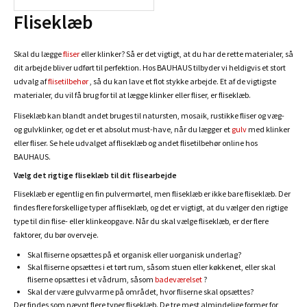
Fliseklæb
Skal du lægge
fliser
eller klinker? Så er det vigtigt, at du har de rette materialer, så
dit arbejde bliver udført til perfektion. Hos BAUHAUS tilbyder vi heldigvis et stort
udvalg af
flisetilbehør
, så du kan lave et flot stykke arbejde. Et af de vigtigste
materialer, du vil få brug for til at lægge klinker eller fliser, er fliseklæb.
Fliseklæb kan blandt andet bruges til natursten, mosaik, rustikke fliser og væg-
og gulvklinker, og det er et absolut must-have, når du lægger et
gulv
med klinker
eller fliser. Se hele udvalget af fliseklæb og andet flisetilbehør online hos
BAUHAUS.
Vælg det rigtige fliseklæb til dit flisearbejde
Fliseklæb er egentlig en fin pulvermørtel, men fliseklæb er ikke bare fliseklæb. Der
findes flere forskellige typer af fliseklæb, og det er vigtigt, at du vælger den rigtige
type til din flise- eller klinkeopgave. Når du skal vælge fliseklæb, er der flere
faktorer, du bør overveje.
Skal fliserne opsættes på et organisk eller uorganisk underlag?
Skal fliserne opsættes i et tørt rum, såsom stuen eller køkkenet, eller skal
fliserne opsættes i et vådrum, såsom
badeværelset
?
Skal der være gulvvarme på området, hvor fliserne skal opsættes?
Der findes som nævnt flere typer fliseklæb. De tre mest almindelige former for