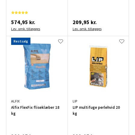
574,95 kr.
209,95 kr.
Lev. omk. tillægges
Lev. omk. tillægges
Restsalg
ALFIX
LIP
Alfix FlexFix fliseklæber 18
LIP multifuge perlehvid 20
kg
kg