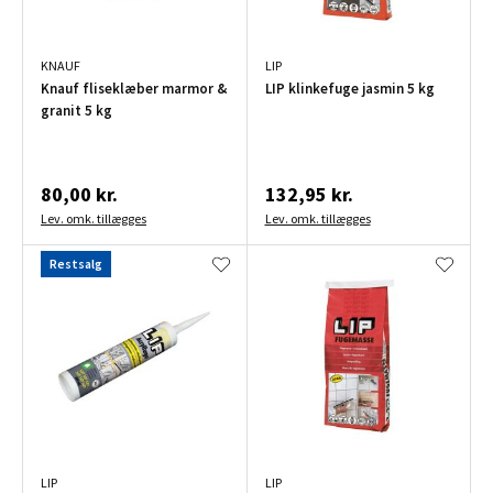
KNAUF
LIP
Knauf fliseklæber marmor &
LIP klinkefuge jasmin 5 kg
granit 5 kg
80,00 kr.
132,95 kr.
Lev. omk. tillægges
Lev. omk. tillægges
Restsalg
LIP
LIP