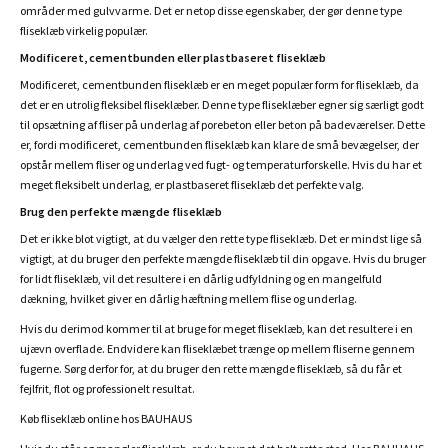
områder med gulvvarme. Det er netop disse egenskaber, der gør denne type
fliseklæb virkelig populær.
Modificeret, cementbunden eller plastbaseret fliseklæb
Modificeret, cementbunden fliseklæb er en meget populær form for fliseklæb, da
det er en utrolig fleksibel fliseklæber. Denne type fliseklæber egner sig særligt godt
til opsætning af fliser på underlag af porebeton eller beton på badeværelser. Dette
er, fordi modificeret, cementbunden fliseklæb kan klare de små bevægelser, der
opstår mellem fliser og underlag ved fugt- og temperaturforskelle. Hvis du har et
meget fleksibelt underlag, er plastbaseret fliseklæb det perfekte valg.
Brug den perfekte mængde fliseklæb
Det er ikke blot vigtigt, at du vælger den rette type fliseklæb. Det er mindst lige så
vigtigt, at du bruger den perfekte mængde fliseklæb til din opgave. Hvis du bruger
for lidt fliseklæb, vil det resultere i en dårlig udfyldning og en mangelfuld
dækning, hvilket giver en dårlig hæftning mellem flise og underlag.
Hvis du derimod kommer til at bruge for meget fliseklæb, kan det resultere i en
ujævn overflade. Endvidere kan fliseklæbet trænge op mellem fliserne gennem
fugerne. Sørg derfor for, at du bruger den rette mængde fliseklæb, så du får et
fejlfrit, flot og professionelt resultat.
Køb fliseklæb online hos BAUHAUS