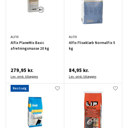
ALFIX
ALFIX
Alfix PlaneMix Basic
Alfix Fliseklæb NormalFix 5
afretningsmasse 20 kg
kg
279,95 kr.
84,95 kr.
Lev. omk. tillægges
Lev. omk. tillægges
Restsalg