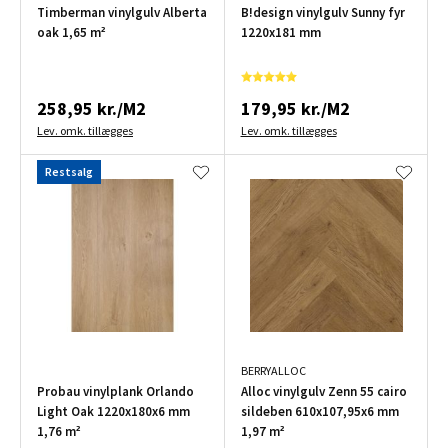
Timberman vinylgulv Alberta
B!design vinylgulv Sunny fyr
oak 1,65 m²
1220x181 mm
258,95 kr./M2
179,95 kr./M2
Lev. omk. tillægges
Lev. omk. tillægges
Restsalg
BERRYALLOC
Probau vinylplank Orlando
Alloc vinylgulv Zenn 55 cairo
Light Oak 1220x180x6 mm
sildeben 610x107,95x6 mm
1,76 m²
1,97 m²