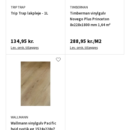
TRIP TRAP
TIMBERMAN
Trip Trap lakpleje - 1L
Timberman vinylgulv
Novego Plus Princeton
8x228x1800 mm 1,64 m²
134,95 kr.
288,95 kr./M2
Lev. omk. tillægges
Lev. omk. tillægges
WALLMANN
Wallmann vinylgulv Pacific
hvid rustik eg 1524x228x7