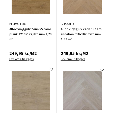
BERRYALLOC
BERRYALLOC
Alloc vinylgulv Zenn 55 cairo
Alloc vinylgulv Zenn 55 faro
plank 1219x177,8x6 mm 1,73
sildeben 610x107,95x6 mm
m²
1,97 m²
249,95 kr./M2
249,95 kr./M2
Lev. omk. tillægges
Lev. omk. tillægges