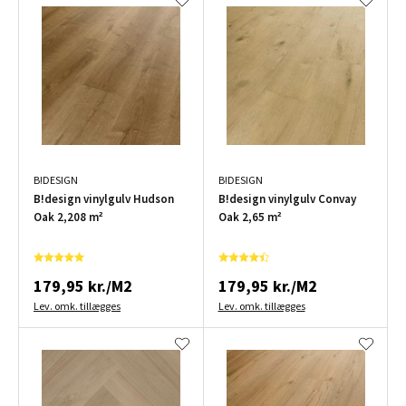
B!DESIGN
B!DESIGN
B!design vinylgulv Hudson
B!design vinylgulv Convay
Oak 2,208 m²
Oak 2,65 m²
179,95 kr./M2
179,95 kr./M2
Lev. omk. tillægges
Lev. omk. tillægges