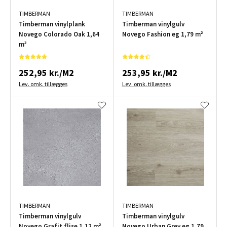
TIMBERMAN
TIMBERMAN
Timberman vinylplank
Timberman vinylgulv
Novego Colorado Oak 1,64
Novego Fashion eg 1,79 m²
m²
252,95 kr./M2
253,95 kr./M2
Lev. omk. tillægges
Lev. omk. tillægges
TIMBERMAN
TIMBERMAN
Timberman vinylgulv
Timberman vinylgulv
Novego Grafit flise 1,12 m²
Novego Urban Grey eg 1,79