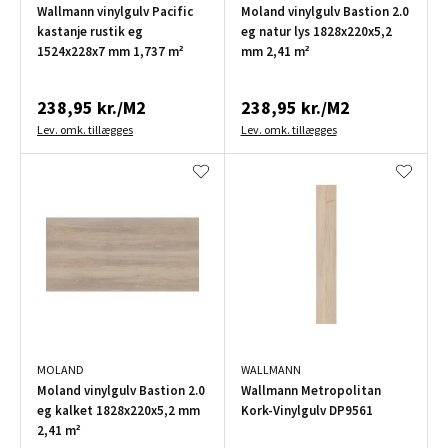
Wallmann vinylgulv Pacific
Moland vinylgulv Bastion 2.0
kastanje rustik eg
eg natur lys 1828x220x5,2
1524x228x7 mm 1,737 m²
mm 2,41 m²
238,95 kr./M2
238,95 kr./M2
Lev. omk. tillægges
Lev. omk. tillægges
MOLAND
WALLMANN
Moland vinylgulv Bastion 2.0
Wallmann Metropolitan
eg kalket 1828x220x5,2 mm
Kork-Vinylgulv DP9561
2,41 m²