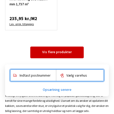
mm 1,737 m²
235,95 kr./M2
Lev. omk. tillægges
Vis flere produkter
Indtast postnummer
Vælg varehus
Vinylgulve
Opsætning senere
Drømmer du om et
nyt gulv
, der både er prisvenligt og pænt? Så bør du overveje
et billigt vinylgulv. Denne løsning er nemlig en populær gulvbelægning, der er
kendt for sine mange fordele og alsidighed. Uanset om du ønsker at opdatere dit
køkken, soveværelse eller stue, er vinylgulve et praktisk valg for dig, der ønsker en
billig løsning, der samtidig er utrolig holdbar og nem at lægge selv.