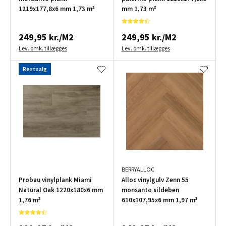
1219x177,8x6 mm 1,73 m²
mm 1,73 m²
249,95 kr./M2
249,95 kr./M2
Lev. omk. tillægges
Lev. omk. tillægges
Restsalg
BERRYALLOC
Probau vinylplank Miami
Alloc vinylgulv Zenn 55
Natural Oak 1220x180x6 mm
monsanto sildeben
1,76 m²
610x107,95x6 mm 1,97 m²