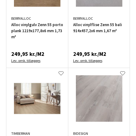
BERRYALLOC
BERRYALLOC
Alloc vinylgulv Zenn 55 porto
Alloc vinylflise Zenn 55 bali
plank 1219x177,8x6 mm 1,73
914x457,2x6 mm 1,67 m²
m²
249,95 kr./M2
249,95 kr./M2
Lev. omk. tillægges
Lev. omk. tillægges
TIMBERMAN
B!DESIGN