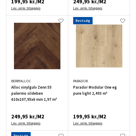
199,95 kr./M2
249,95 kr./M2
Lev. omk. tillægges
Lev. omk. tillægges
Restsalg
BERRYALLOC
PARADOR
Alloc vinylgulv Zenn 55
Parador Modular One eg
palermo sildeben
pure light 2,493 m²
610x107,95x6 mm 1,97 m²
249,95 kr./M2
199,95 kr./M2
Lev. omk. tillægges
Lev. omk. tillægges
Restsalg