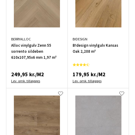
BERRYALLOC
B!DESIGN
Alloc vinylgulv Zenn 55
B!design vinylgulv Kansas
sorrento sildeben
Oak 2,208 m²
610x107,95x6 mm 1,97 m²
249,95 kr./M2
179,95 kr./M2
Lev. omk. tillægges
Lev. omk. tillægges