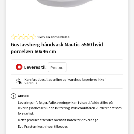
Skriv en anmeldelse
Gustavsberg håndvask Nautic 5560 hvid
porcelæn 60x46 cm
Leveres til:
Kan forudbestilles online og i varehus, lagerføres ikke i
varehus
Ahlsell
Leveringsinfo følger. Palleleveringer kan i visse tilfælde stilles på
leveringsadressen uden kvittering, hvis chaufføren vurderer det som
forsvarligt.
Dette produkt afsendes normalt inden for 2 hverdage
Evt. Fragtomkostninger tillægges