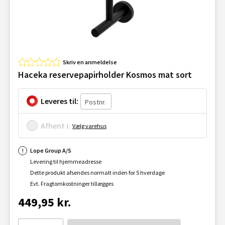
Skriv en anmeldelse
Haceka reservepapirholder Kosmos mat sort
Leveres til:
Afhent i:
Vælg varehus
Lope Group A/S
Levering til hjemmeadresse
Dette produkt afsendes normalt inden for 5 hverdage
Evt. Fragtomkostninger tillægges
449,95 kr.