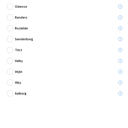
Odense
Randers
Roskilde
23 anmeldelse
Sønderborg
Hængeparasol Trentino mørkegrå Ø3 m
Tilst
Valby
Leveres til:
Vejle
Viby
Afhent i:
Aalborg
829,95 kr.
Læg i kurven