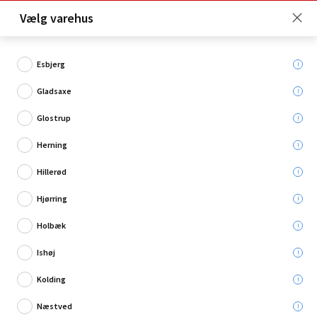
Click & Collect er gratis for Premium medlemmer -
Vælg varehus
Bliv medlem her!
Esbjerg
Gladsaxe
Hvad søger du?
Glostrup
Hængeparasoller
Herning
Hillerød
Restsalg
Hjørring
Holbæk
Ishøj
Kolding
Næstved