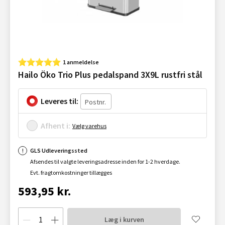
1 anmeldelse
Hailo Öko Trio Plus pedalspand 3X9L rustfri stål
Leveres til:
Afhent i:
Vælg varehus
GLS Udleveringssted
Afsendes til valgte leveringsadresse inden for 1-2 hverdage.
Evt. fragtomkostninger tillægges
593,95 kr.
Læg i kurven