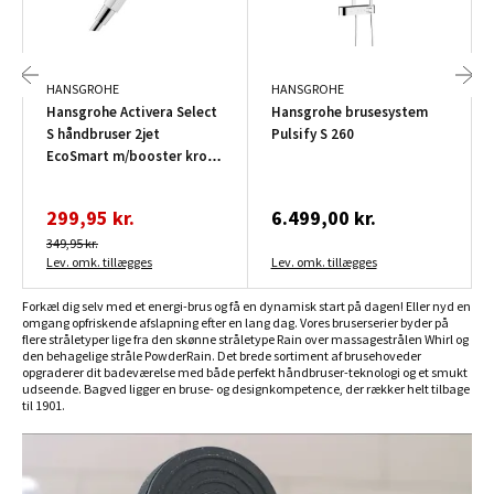
HANSGROHE
HANSGROHE
Hansgrohe Activera Select
Hansgrohe brusesystem
S håndbruser 2jet
Pulsify S 260
EcoSmart m/booster krom
Ø95 mm
299,95 kr.
6.499,00 kr.
349,95 kr.
Lev. omk. tillægges
Lev. omk. tillægges
Forkæl dig selv med et energi-brus og få en dynamisk start på dagen! Eller nyd en
omgang opfriskende afslapning efter en lang dag. Vores bruserserier byder på
flere stråletyper lige fra den skønne stråletype Rain over massagestrålen Whirl og
den behagelige stråle PowderRain. Det brede sortiment af brusehoveder
opgraderer dit badeværelse med både perfekt håndbruser-teknologi og et smukt
udseende. Bagved ligger en bruse- og designkompetence, der rækker helt tilbage
til 1901.