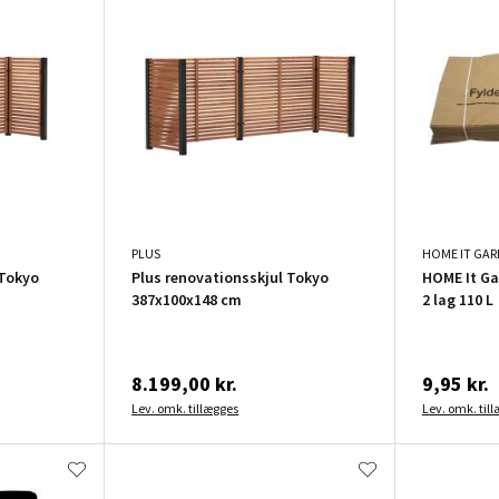
PLUS
HOME IT GA
 Tokyo
Plus renovationsskjul Tokyo
HOME It Ga
387x100x148 cm
2 lag 110 L
8.199,00 kr.
9,95 kr.
Lev. omk. tillægges
Lev. omk. til