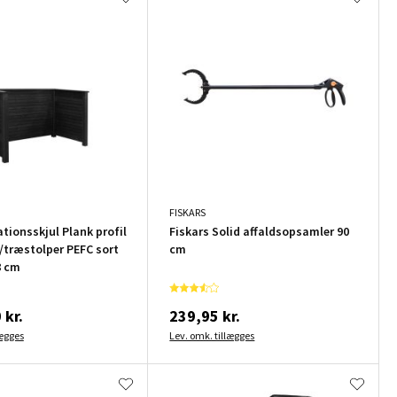
FISKARS
tionsskjul Plank profil
Fiskars Solid affaldsopsamler 90
/træstolper PEFC sort
cm
8 cm
 kr.
239,95 kr.
lægges
Lev. omk. tillægges