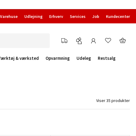
Varehuse
Udlejning
Erhverv
Services
Job
Kundecenter
Værktøj & værksted
Opvarmning
Udeleg
Restsalg
Viser 35 produkter