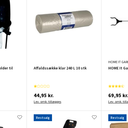
HOME IT GA
der til
Affaldssække klar 240 L 10 stk
HOME It Ga
44,95 kr.
69,95 kr
Lev. omk. tillægges
Lev. omk. til
Restsalg
Restsalg