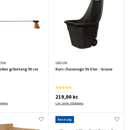
RDEN
GROUW
rden gribetang 90 cm
Kurv-/havevogn 55 liter - Grouw
.
219,00 kr.
lægges
Lev. omk. tillægges
Restsalg