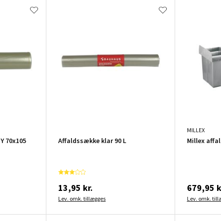
MILLEX
mY 70x105
Affaldssække klar 90 L
Millex affa
13,95 kr.
679,95 k
Lev. omk. tillægges
Lev. omk. til