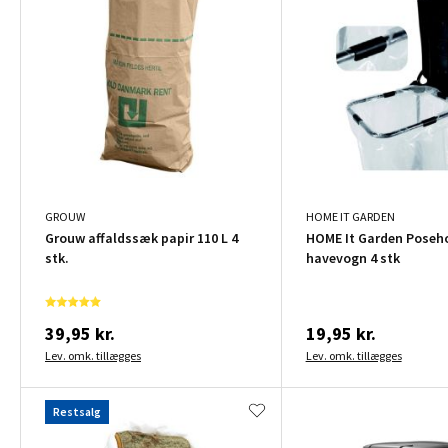
GROUW
HOME IT GARDEN
Grouw affaldssæk papir 110 L 4
HOME It Garden Posehol
stk.
havevogn 4 stk
39,95 kr.
19,95 kr.
Lev. omk. tillægges
Lev. omk. tillægges
Restsalg