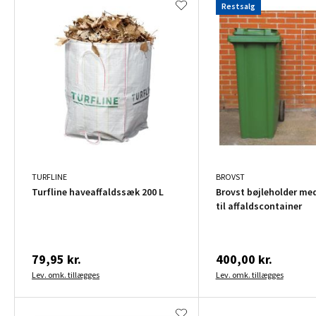
Restsalg
TURFLINE
BROVST
Turfline haveaffaldssæk 200 L
Brovst bøjleholder me
til affaldscontainer
79,95 kr.
400,00 kr.
Lev. omk. tillægges
Lev. omk. tillægges