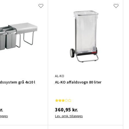
AL-KO
ldssystem grå 4x10 l
AL-KO affaldsvogn 80 liter
r.
360,95 kr.
lægges
Lev. omk. tillægges