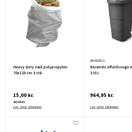
RAVENDO
Heavy duty sæk polypropylen
Ravendo affaldsvogn m
70x120 cm 3 stk.
110 L
15,00 kr.
964,95 kr.
40,00 kr.
Lev. omk. tillægges
Lev. omk. tillægges