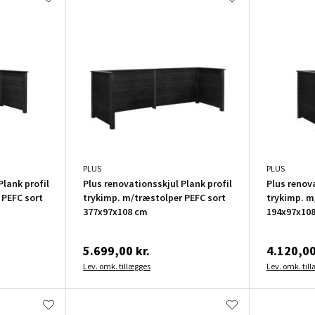
PLUS
PLUS
Plank profil
Plus renovationsskjul Plank profil
Plus renova
 PEFC sort
trykimp. m/træstolper PEFC sort
trykimp. m
377x97x108 cm
194x97x10
5.699,00 kr.
4.120,00
Lev. omk. tillægges
Lev. omk. til