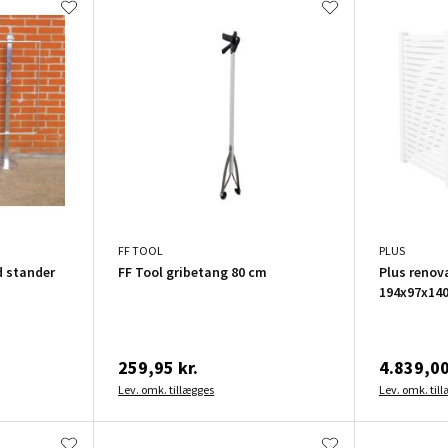
FF TOOL
PLUS
d stander
FF Tool gribetang 80 cm
Plus renov
194x97x140
259,95 kr.
4.839,00
Lev. omk. tillægges
Lev. omk. til