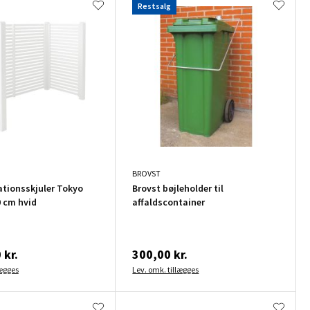
Restsalg
BROVST
ationsskjuler Tokyo
Brovst bøjleholder til
 cm hvid
affaldscontainer
 kr.
300,00 kr.
lægges
Lev. omk. tillægges