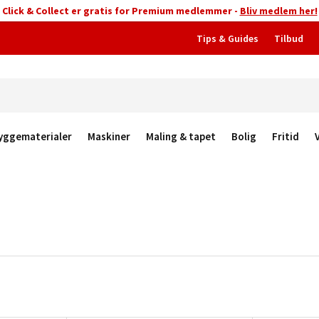
Click & Collect er gratis for Premium medlemmer -
Bliv medlem her!
Tips & Guides
Tilbud
yggematerialer
Maskiner
Maling & tapet
Bolig
Fritid