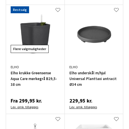
Restsalg
Flere valgmuligheder
ELHO
ELHO
Elho krukke Greensense
Elho underskål m/hjul
Aqua Care mørkegrå B29,5-
Universal Planttaxi antracit
38 cm
Ø34 cm
Fra
299,95 kr.
229,95 kr.
Lev. omk. tillægges
Lev. omk. tillægges