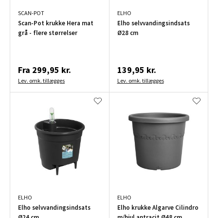
SCAN-POT
ELHO
Scan-Pot krukke Hera mat
Elho selvvandingsindsats
grå - flere størrelser
Ø28 cm
Fra
299,95 kr.
139,95 kr.
Lev. omk. tillægges
Lev. omk. tillægges
ELHO
ELHO
Elho selvvandingsindsats
Elho krukke Algarve Cilindro
Ø24 cm
m/hjul antracit Ø48 cm