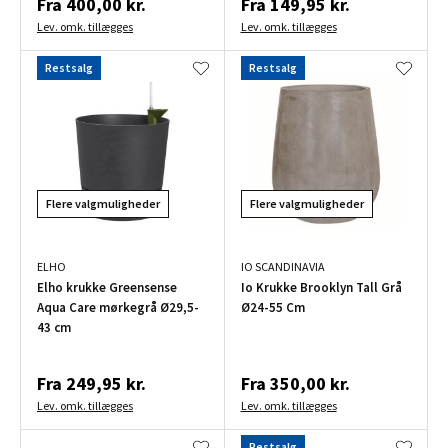
Fra
400,00 kr.
Fra
149,95 kr.
Lev. omk. tillægges
Lev. omk. tillægges
Restsalg
Restsalg
Flere valgmuligheder
Flere valgmuligheder
ELHO
IO SCANDINAVIA
Elho krukke Greensense
Io Krukke Brooklyn Tall Grå
Aqua Care mørkegrå Ø29,5-
Ø24-55 Cm
43 cm
Fra
249,95 kr.
Fra
350,00 kr.
Lev. omk. tillægges
Lev. omk. tillægges
Restsalg