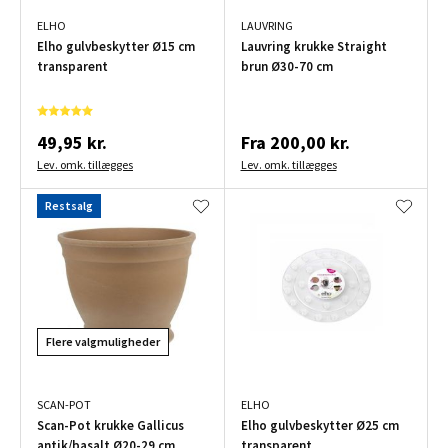
ELHO
LAUVRING
Elho gulvbeskytter Ø15 cm
Lauvring krukke Straight
transparent
brun Ø30-70 cm
49,95 kr.
Fra
200,00 kr.
Lev. omk. tillægges
Lev. omk. tillægges
Restsalg
Flere valgmuligheder
SCAN-POT
ELHO
Scan-Pot krukke Gallicus
Elho gulvbeskytter Ø25 cm
antik/basalt Ø20-29 cm
transparent