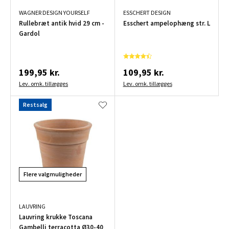
WAGNER DESIGN YOURSELF
ESSCHERT DESIGN
Rullebræt antik hvid 29 cm -
Esschert ampelophæng str. L
Gardol
199,95 kr.
109,95 kr.
Lev. omk. tillægges
Lev. omk. tillægges
Restsalg
Flere valgmuligheder
LAUVRING
Lauvring krukke Toscana
Gambelli terracotta Ø30-40