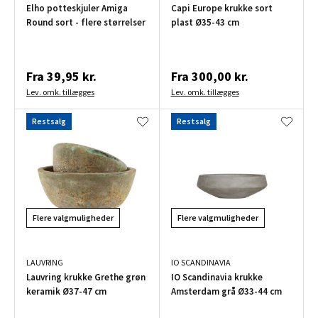
Elho potteskjuler Amiga
Capi Europe krukke sort
Round sort - flere størrelser
plast Ø35-43 cm
Fra
39,95 kr.
Fra
300,00 kr.
Lev. omk. tillægges
Lev. omk. tillægges
Restsalg
Restsalg
Flere valgmuligheder
Flere valgmuligheder
LAUVRING
IO SCANDINAVIA
Lauvring krukke Grethe grøn
IO Scandinavia krukke
keramik Ø37-47 cm
Amsterdam grå Ø33-44 cm