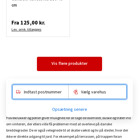
cm
Fra
125,00 kr.
Lev. omk. tillægges
Vis flere produkter
Indtast postnummer
Vælg varehus
Havekrukker
Opsætning senere
Krukker og potter til haven
Havekrukker og potter giver mulighed for at tage de blomster, buske og træer ind
om vinteren, der ellers ville få problemer med at overleve på danske
breddegrader. De er også velegnede til at skabe vækst og liv på steder, hvor der
ikke er direkte adgang til jord. For eksempel på terrassen, på trappen foran