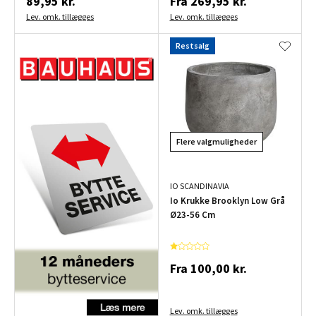
89,95 kr.
Fra
269,95 kr.
Lev. omk. tillægges
Lev. omk. tillægges
Restsalg
Flere valgmuligheder
IO SCANDINAVIA
Io Krukke Brooklyn Low Grå
Ø23-56 Cm
Fra
100,00 kr.
Lev. omk. tillægges