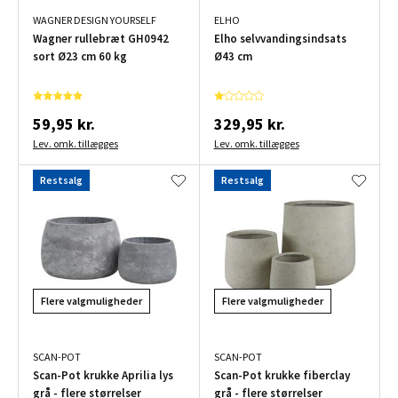
WAGNER DESIGN YOURSELF
ELHO
Wagner rullebræt GH0942
Elho selvvandingsindsats
sort Ø23 cm 60 kg
Ø43 cm
59,95 kr.
329,95 kr.
Lev. omk. tillægges
Lev. omk. tillægges
Restsalg
Restsalg
Flere valgmuligheder
Flere valgmuligheder
SCAN-POT
SCAN-POT
Scan-Pot krukke Aprilia lys
Scan-Pot krukke fiberclay
grå - flere størrelser
grå - flere størrelser